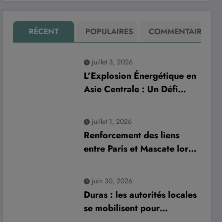
RÉCENT
POPULAIRES
COMMENTAIRE
juillet 3, 2026
L’Explosion Énergétique en
Asie Centrale : Un Défi
Crucial pour les
Investissements Globaux
juillet 1, 2026
Renforcement des liens
entre Paris et Mascate lors
de la visite officielle du
sultan d’Oman
juin 30, 2026
Duras : les autorités locales
se mobilisent pour
améliorer la gestion des