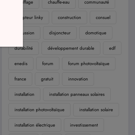
chauffage
chauffe-eau
communauté
compteur linky
construction
consuel
discussion
disjoncteur
domotique
durabilité
développement durable
edf
enedis
forum
forum photovoltaïque
france
gratuit
innovation
installation
installation panneaux solaires
installation photovoltaïque
installation solaire
installation électrique
investissement