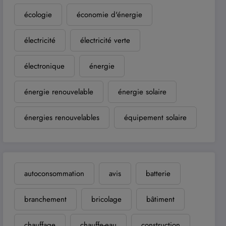
écologie
économie d'énergie
électricité
électricité verte
électronique
énergie
énergie renouvelable
énergie solaire
énergies renouvelables
équipement solaire
autoconsommation
avis
batterie
branchement
bricolage
bâtiment
chauffage
chauffe-eau
construction