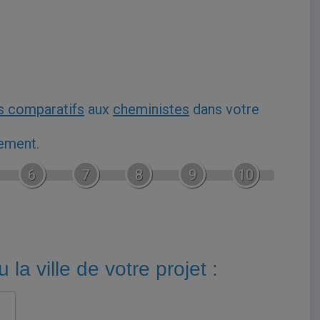
s comparatifs
aux
cheministes
dans votre
gement.
6
7
8
9
10
 la ville de votre projet :