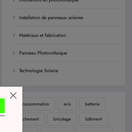
Installation de panneaux solaires
Matériaux et fabrication
Panneau Photovoltaique
Technologie Solaire
autoconsommation
avis
batterie
branchement
bricolage
bâtiment