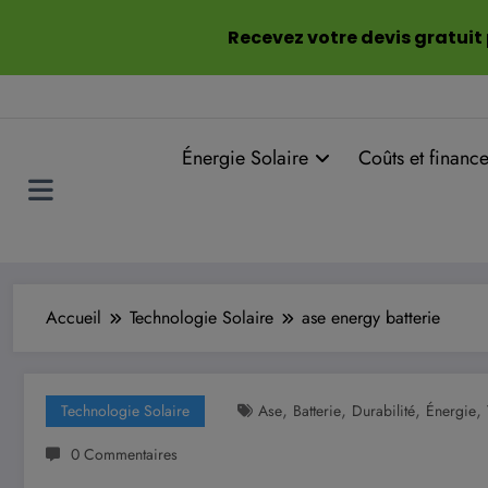
Aller
Recevez votre devis gratuit
au
contenu
Énergie Solaire
Coûts et financ
Accueil
Technologie Solaire
ase energy batterie
,
,
,
,
Technologie Solaire
Ase
Batterie
Durabilité
Énergie
0 Commentaires