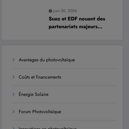
risques et moderniser les
juin 30, 2026
infrastructures
Suez et EDF nouent des
partenariats majeurs
historiques avec le sultanat
d’Oman
Avantages du photovoltaïque
Coûts et financements
Énergie Solaire
Forum Photovoltaïque
Innovations en photovoltaïque