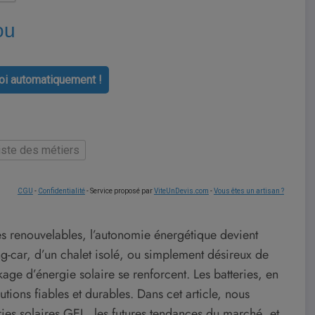
ou
i automatiquement !
liste des métiers
CGU
-
Confidentialité
- Service proposé par
ViteUnDevis.com
-
Vous êtes un artisan ?
s renouvelables, l’autonomie énergétique devient
-car, d’un chalet isolé, ou simplement désireux de
age d’énergie solaire se renforcent. Les batteries, en
ions fiables et durables. Dans cet article, nous
ries solaires GEL, les futures tendances du marché, et