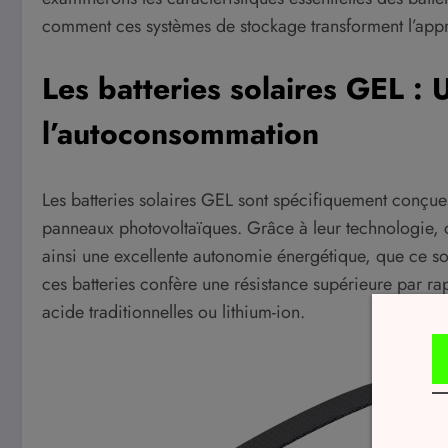
comment ces systèmes de stockage transforment l’appr
Les batteries solaires GEL : 
l’autoconsommation
Les batteries solaires GEL sont spécifiquement conçues
panneaux photovoltaïques. Grâce à leur technologie, ce
ainsi une excellente autonomie énergétique, que ce soit 
ces batteries confère une résistance supérieure par rap
acide traditionnelles ou lithium-ion.