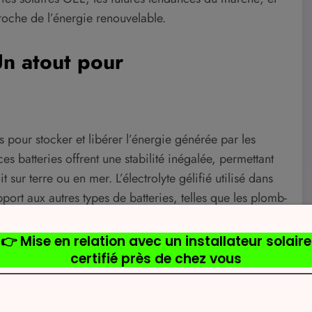
oche de l’énergie renouvelable.
Un atout pour
 pour stocker et libérer l’énergie générée par les
s batteries offrent une stabilité inégalée, permettant
sur terre ou en mer. L’électrolyte gélifié utilisé dans
port aux autres types de batteries, telles que les plomb-