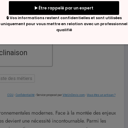
60° (forte pente)
clinaison
liste des métiers
CGU
-
Confidentialité
- Service proposé par
ViteUnDevis.com
-
Vous êtes un artisan ?
ironnementales modernes. Face à la montée des enjeux
les devient une nécessité incontournable. Parmi les