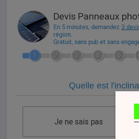
Devis Panneaux pho
En 5 minutes, demandez
3 devi
région.
Gratuit, sans pub et sans enga
1
2
3
4
5
Quelle est l'inclin
Je ne sais pas