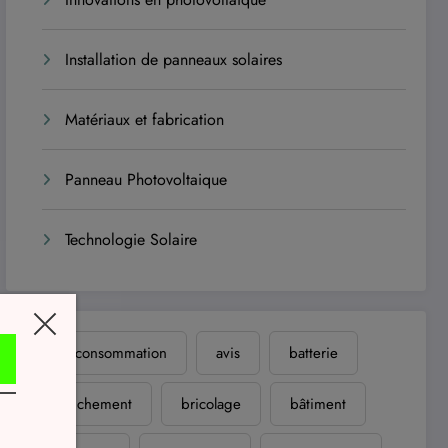
Installation de panneaux solaires
Matériaux et fabrication
Panneau Photovoltaique
Technologie Solaire
autoconsommation
avis
batterie
branchement
bricolage
bâtiment