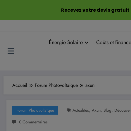
Aller
Recevez votre devis gratuit
au
contenu
Énergie Solaire
Coûts et financ
Accueil
Forum Photovoltaïque
axun
,
,
,
Forum Photovoltaïque
Actualités
Axun
Blog
Découver
0 Commentaires