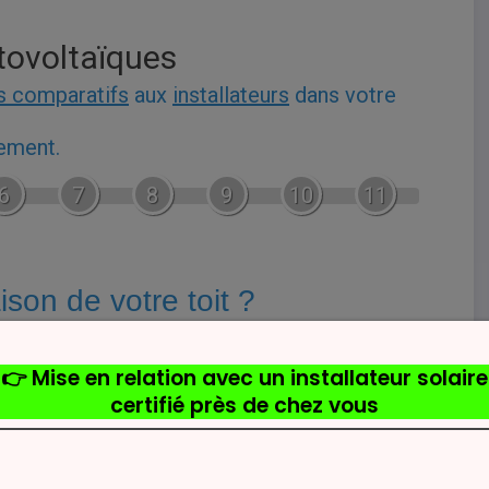
tovoltaïques
s comparatifs
aux
installateurs
dans votre
gement.
6
7
8
9
10
11
aison de votre toit ?
0° (toit plat)