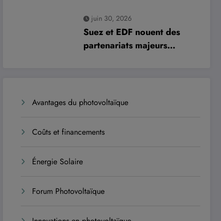
risques et moderniser les
juin 30, 2026
infrastructures
Suez et EDF nouent des
partenariats majeurs
historiques avec le sultanat
d’Oman
Avantages du photovoltaïque
Coûts et financements
Énergie Solaire
Forum Photovoltaïque
Innovations en photovoltaïque