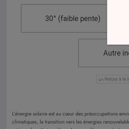
30° (faible pente)
Autre in
Retour à la 
L’énergie solaire est au cœur des préoccupations env
climatiques, la transition vers les énergies renouvelab