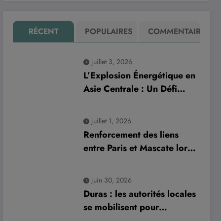
RÉCENT
POPULAIRES
COMMENTAIRE
juillet 3, 2026
L’Explosion Énergétique en
Asie Centrale : Un Défi
Crucial pour les
Investissements Globaux
juillet 1, 2026
Renforcement des liens
entre Paris et Mascate lors
de la visite officielle du
sultan d’Oman
juin 30, 2026
Duras : les autorités locales
se mobilisent pour
améliorer la gestion des