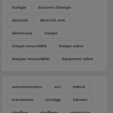
écologie
économie d'énergie
électricité
électricité verte
électronique
énergie
énergie renouvelable
énergie solaire
énergies renouvelables
équipement solaire
autoconsommation
avis
batterie
branchement
bricolage
bâtiment
chauffage
chauffe-eau
construction