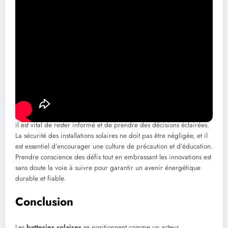
Systèmes de gestion d’énergie avancés
: Ces systèmes permettent
de suivre et d’optimiser en temps réel la production et la
consommation d’électricité.
Solutions de stockage décentralisées
: L’intégration de batteries au
sein des communautés pour un partage d’énergie local.
Améliorations technologiques
: Des matériaux et des méthodes de
fabrication plus sûrs sont constamment recherchés.
Réflexion sur l’impact sociétal
Alors que nous avançons vers un modèle énergétique plus durable,
il est vital de rester informé et de prendre des décisions éclairées.
La sécurité des installations solaires ne doit pas être négligée, et il
est essentiel d’encourager une culture de précaution et d’éducation.
Prendre conscience des défis tout en embrassant les innovations est
sans doute la voie à suivre pour garantir un avenir énergétique
durable et fiable.
Conclusion
Les
batteries solaires
se positionnent comme un acteur