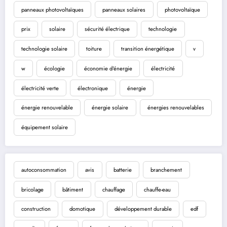
panneaux photovoltaïques
panneaux solaires
photovoltaïque
prix
solaire
sécurité électrique
technologie
technologie solaire
toiture
transition énergétique
v
w
écologie
économie d'énergie
électricité
électricité verte
électronique
énergie
énergie renouvelable
énergie solaire
énergies renouvelables
équipement solaire
autoconsommation
avis
batterie
branchement
bricolage
bâtiment
chauffage
chauffe-eau
construction
domotique
développement durable
edf