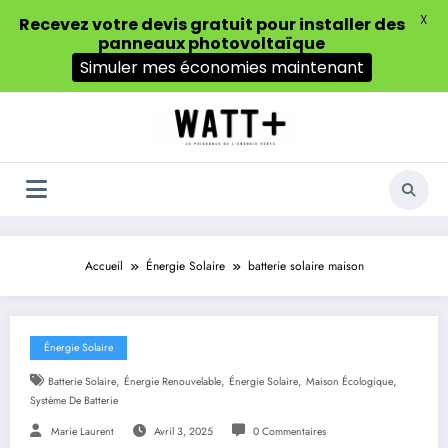
X
Recevez votre devis gratuit pour installer des
panneaux photovoltaïque
Simuler mes économies maintenant
Aller
au
contenu
Accueil
Énergie Solaire
batterie solaire maison
Énergie Solaire
,
,
,
,
Batterie Solaire
Énergie Renouvelable
Énergie Solaire
Maison Écologique
Système De Batterie
Marie Laurent
Avril 3, 2025
0 Commentaires