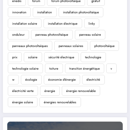
enedis
forum
forum photovoltaïque
gratuit
innovation
installation
installation photovoltaïque
installation solaire
installation électrique
linky
onduleur
panneau photovoltaïque
panneau solaire
panneaux photovoltaïques
panneaux solaires
photovoltaïque
prix
solaire
sécurité électrique
technologie
technologie solaire
toiture
transition énergétique
v
w
écologie
économie d'énergie
électricité
électricité verte
énergie
énergie renouvelable
énergie solaire
énergies renouvelables