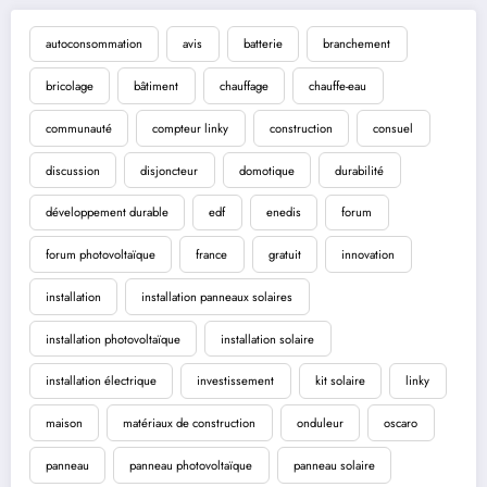
autoconsommation
avis
batterie
branchement
bricolage
bâtiment
chauffage
chauffe-eau
communauté
compteur linky
construction
consuel
discussion
disjoncteur
domotique
durabilité
développement durable
edf
enedis
forum
forum photovoltaïque
france
gratuit
innovation
installation
installation panneaux solaires
installation photovoltaïque
installation solaire
installation électrique
investissement
kit solaire
linky
maison
matériaux de construction
onduleur
oscaro
panneau
panneau photovoltaïque
panneau solaire