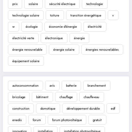
prix
solaire
sécurité électrique
technologie
technologie solaire
toiture
transition énergétique
v
w
écologie
économie d'énergie
électricité
électricité verte
électronique
énergie
énergie renouvelable
énergie solaire
énergies renouvelables
équipement solaire
autoconsommation
avis
batterie
branchement
bricolage
bâtiment
chauffage
chauffe-eau
construction
domotique
développement durable
edf
enedis
forum
forum photovoltaïque
gratuit
innovation
installation
installation photovoltaïque