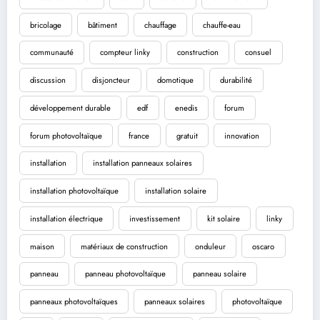
bricolage
bâtiment
chauffage
chauffe-eau
communauté
compteur linky
construction
consuel
discussion
disjoncteur
domotique
durabilité
développement durable
edf
enedis
forum
forum photovoltaïque
france
gratuit
innovation
installation
installation panneaux solaires
installation photovoltaïque
installation solaire
installation électrique
investissement
kit solaire
linky
maison
matériaux de construction
onduleur
oscaro
panneau
panneau photovoltaïque
panneau solaire
panneaux photovoltaïques
panneaux solaires
photovoltaïque