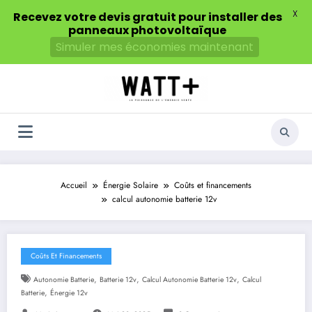
X
Recevez votre devis gratuit pour installer des
panneaux photovoltaïque
Simuler mes économies maintenant
Aller
au
contenu
Accueil
Énergie Solaire
Coûts et financements
calcul autonomie batterie 12v
Coûts Et Financements
,
,
,
Autonomie Batterie
Batterie 12v
Calcul Autonomie Batterie 12v
Calcul
,
Batterie
Énergie 12v