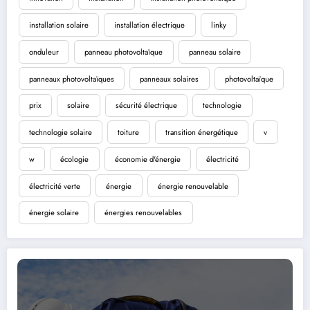
installation solaire
installation électrique
linky
onduleur
panneau photovoltaïque
panneau solaire
panneaux photovoltaïques
panneaux solaires
photovoltaïque
prix
solaire
sécurité électrique
technologie
technologie solaire
toiture
transition énergétique
v
w
écologie
économie d'énergie
électricité
électricité verte
énergie
énergie renouvelable
énergie solaire
énergies renouvelables