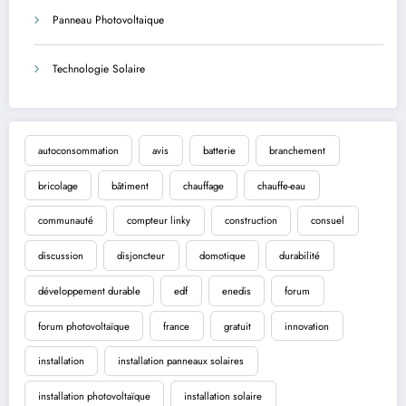
Panneau Photovoltaique
Technologie Solaire
autoconsommation
avis
batterie
branchement
bricolage
bâtiment
chauffage
chauffe-eau
communauté
compteur linky
construction
consuel
discussion
disjoncteur
domotique
durabilité
développement durable
edf
enedis
forum
forum photovoltaïque
france
gratuit
innovation
installation
installation panneaux solaires
installation photovoltaïque
installation solaire