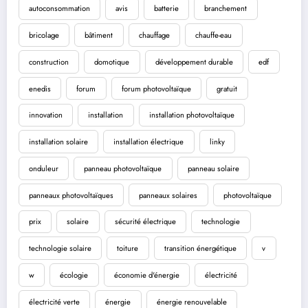
autoconsommation
avis
batterie
branchement
bricolage
bâtiment
chauffage
chauffe-eau
construction
domotique
développement durable
edf
enedis
forum
forum photovoltaïque
gratuit
innovation
installation
installation photovoltaïque
installation solaire
installation électrique
linky
onduleur
panneau photovoltaïque
panneau solaire
panneaux photovoltaïques
panneaux solaires
photovoltaïque
prix
solaire
sécurité électrique
technologie
technologie solaire
toiture
transition énergétique
v
w
écologie
économie d'énergie
électricité
électricité verte
énergie
énergie renouvelable