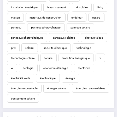
installation électrique
investissement
kit solaire
linky
maison
matériaux de construction
onduleur
oscaro
panneau
panneau photovoltaïque
panneau solaire
panneaux photovoltaïques
panneaux solaires
photovoltaïque
prix
solaire
sécurité électrique
technologie
technologie solaire
toiture
transition énergétique
v
w
écologie
économie d'énergie
électricité
électricité verte
électronique
énergie
énergie renouvelable
énergie solaire
énergies renouvelables
équipement solaire