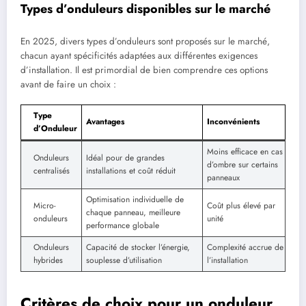
Types d’onduleurs disponibles sur le marché
En 2025, divers types d’onduleurs sont proposés sur le marché,
chacun ayant spécificités adaptées aux différentes exigences
d’installation. Il est primordial de bien comprendre ces options
avant de faire un choix :
Type
Avantages
Inconvénients
d’Onduleur
Moins efficace en cas
Onduleurs
Idéal pour de grandes
d’ombre sur certains
centralisés
installations et coût réduit
panneaux
Optimisation individuelle de
Micro-
Coût plus élevé par
chaque panneau, meilleure
onduleurs
unité
performance globale
Onduleurs
Capacité de stocker l’énergie,
Complexité accrue de
hybrides
souplesse d’utilisation
l’installation
Critères de choix pour un onduleur