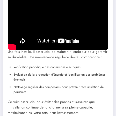
à l’accessibilité.
Connexion avec les panneaux
: Assurer un câblage adéquat pour
minimiser les pertes d’énergie.
Test et mise en service
: Vérifier le bon fonctionnement de
l’ensemble du système avant la validation finale.
Plans de maintenance réguliers
Une fois installé, il est crucial de maintenir l’onduleur pour garantir
sa durabilité. Une maintenance régulière devrait comprendre :
Vérification périodique des connexions électriques.
Évaluation de la production d’énergie et identification des problèmes
éventuels.
Nettoyage régulier des composants pour prévenir l’accumulation de
poussière.
Ce suivi est crucial pour éviter des pannes et s’assurer que
l’installation continue de fonctionner à sa pleine capacité,
maximisant ainsi votre retour sur investissement.