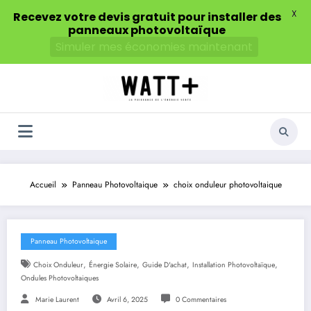
X
Recevez votre devis gratuit pour installer des
panneaux photovoltaïque
Simuler mes économies maintenant
Aller
au
contenu
Accueil
Panneau Photovoltaique
choix onduleur photovoltaique
Panneau Photovoltaique
,
,
,
,
Choix Onduleur
Énergie Solaire
Guide D'achat
Installation Photovoltaïque
Ondules Photovoltaiques
Marie Laurent
Avril 6, 2025
0 Commentaires