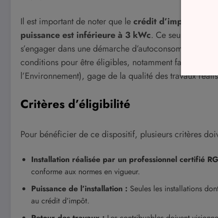
Il est important de noter que le
crédit d’impôt concer
puissance est inférieure à 3 kWc
. Ce seuil est déte
s’engager dans une démarche d’autoconsommation. Les
conditions pour être éligibles, notamment faire appel 
l’Environnement), gage de la qualité des travaux réalis
Critères d’éligibilité
Pour bénéficier de ce dispositif, plusieurs critères doi
Installation réalisée par un professionnel certifié RG
conforme aux normes en vigueur.
Puissance de l’installation :
Seules les installations don
au crédit d’impôt.
Retour des travaux :
Les contribuables doivent visionne