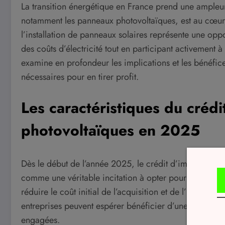
La transition énergétique en France prend une ampleur 
notamment les panneaux photovoltaïques, est au cœur 
l’installation de panneaux solaires représente une oppo
des coûts d’électricité tout en participant activement à
examine en profondeur les implications et les bénéfice
nécessaires pour en tirer profit.
Les caractéristiques du créd
photovoltaïques en 2025
Dès le début de l’année 2025, le crédit d’impôt pour l
comme une véritable incitation à opter pour les énerg
réduire le coût initial de l’acquisition et de l’installa
entreprises peuvent espérer bénéficier d’une déductio
engagées.