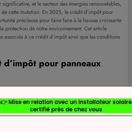
significative, et le secteur des énergies renouvelables,
de cette mutation. En 2025, le crédit d’impôt pour
rtunité précieuse pour faire face à la hausse croissante
 la protection de notre environnement. Cet article
s associés à ce crédit d’impôt ainsi que les conditions
it d’impôt pour panneaux
’installation de panneaux photovoltaïques apparaît
ies renouvelables. Ce crédit d’impôt est conçu pour
tion de panneaux solaires. Ainsi, les ménages et les
n fiscale qui peut aller jusqu’à 30 % des dépenses