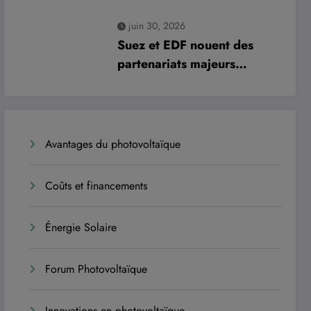
risques et moderniser les
juin 30, 2026
infrastructures
Suez et EDF nouent des
partenariats majeurs
historiques avec le sultanat
d’Oman
Avantages du photovoltaïque
Coûts et financements
Énergie Solaire
Forum Photovoltaïque
Innovations en photovoltaïque