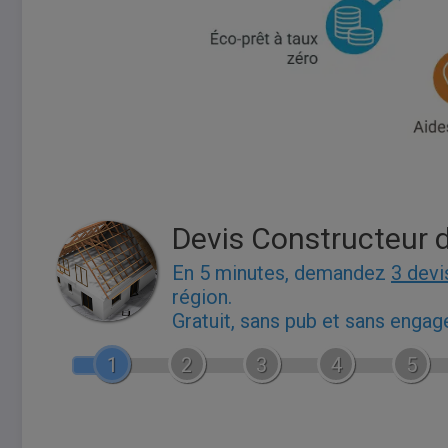
Devis Constructeur 
En 5 minutes, demandez
3 devi
région.
Gratuit, sans pub et sans enga
1
2
3
4
5