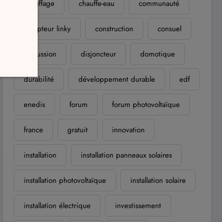
chauffage
chauffe-eau
communauté
compteur linky
construction
consuel
discussion
disjoncteur
domotique
durabilité
développement durable
edf
enedis
forum
forum photovoltaïque
france
gratuit
innovation
installation
installation panneaux solaires
installation photovoltaïque
installation solaire
installation électrique
investissement