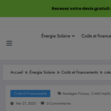
Aller
Recevez votre devis gratuit
au
contenu
Énergie Solaire
Coûts et financ
Accueil
Énergie Solaire
Coûts et financements
cré
,
Coûts Et Financements
Avantages Fiscaux
Crédit Impôt
Mai 21, 2025
0 Commentaires