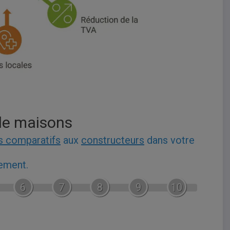
de maisons
s comparatifs
aux
constructeurs
dans votre
gement.
6
7
8
9
10