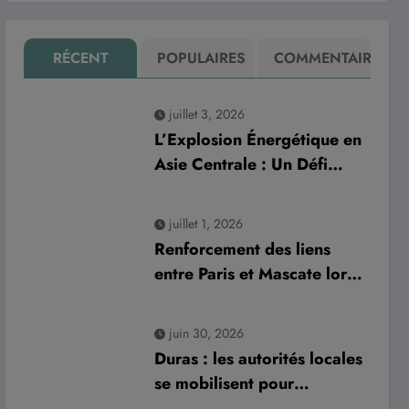
RÉCENT
POPULAIRES
COMMENTAIRE
juillet 3, 2026
L’Explosion Énergétique en
Asie Centrale : Un Défi
Crucial pour les
Investissements Globaux
juillet 1, 2026
Renforcement des liens
entre Paris et Mascate lors
de la visite officielle du
sultan d’Oman
juin 30, 2026
Duras : les autorités locales
se mobilisent pour
améliorer la gestion des