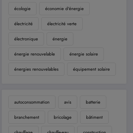
écologie
économie d'énergie
électricité
électricité verte
électronique
énergie
énergie renouvelable
énergie solaire
énergies renouvelables
équipement solaire
autoconsommation
avis
batterie
branchement
bricolage
bâtiment
chauffage
chauffe-eau
construction