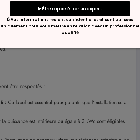
ne principalement les installations dont la
rminant, car il permet à la majorité des foyers de
 contribuables doivent cependant respecter certaines
à un installateur certifié RGE (Reconnu Garant de
és.
vent être respectés :
E :
Ce label est essentiel pour garantir que l’installation sera
t la puissance est inférieure ou égale à 3 kWc sont éligibles
r l’installation de panneaux dans leur résidence principale, ce