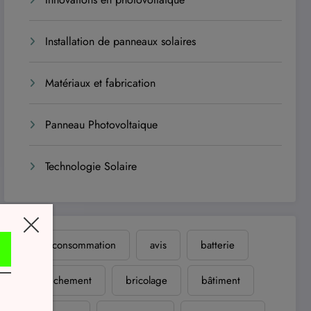
Installation de panneaux solaires
Matériaux et fabrication
Panneau Photovoltaique
Technologie Solaire
autoconsommation
avis
batterie
branchement
bricolage
bâtiment