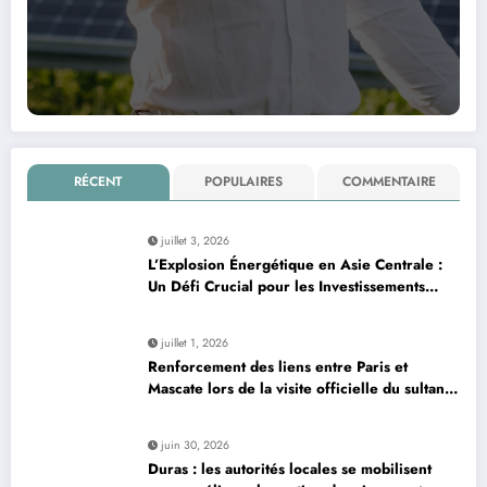
RÉCENT
POPULAIRES
COMMENTAIRE
juillet 3, 2026
L’Explosion Énergétique en Asie Centrale :
Un Défi Crucial pour les Investissements
Globaux
juillet 1, 2026
Renforcement des liens entre Paris et
Mascate lors de la visite officielle du sultan
d’Oman
juin 30, 2026
Duras : les autorités locales se mobilisent