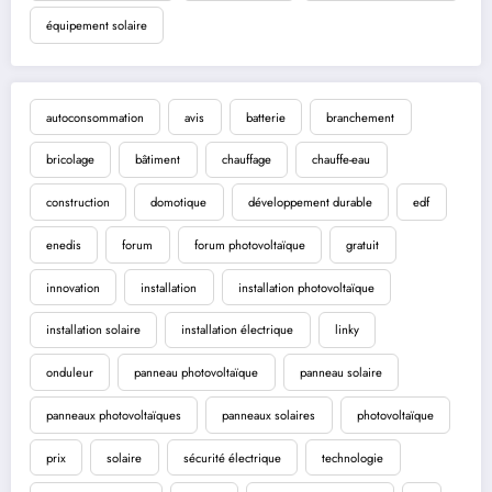
équipement solaire
autoconsommation
avis
batterie
branchement
bricolage
bâtiment
chauffage
chauffe-eau
construction
domotique
développement durable
edf
enedis
forum
forum photovoltaïque
gratuit
innovation
installation
installation photovoltaïque
installation solaire
installation électrique
linky
onduleur
panneau photovoltaïque
panneau solaire
panneaux photovoltaïques
panneaux solaires
photovoltaïque
prix
solaire
sécurité électrique
technologie