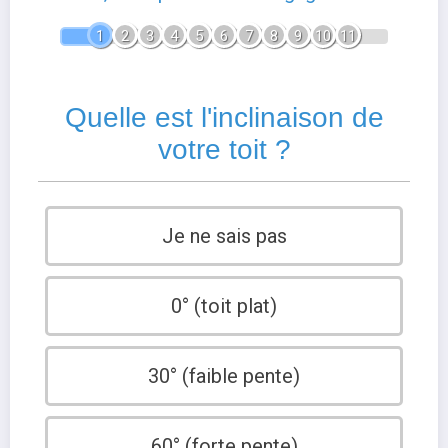
1
2
3
4
5
6
7
8
9
10
11
Quelle est l'inclinaison de
votre toit ?
Je ne sais pas
0° (toit plat)
30° (faible pente)
60° (forte pente)