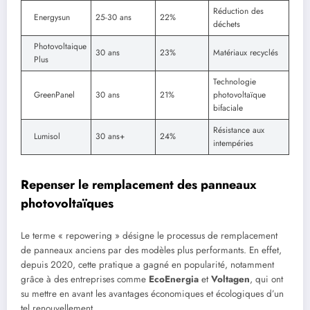
Réduction des
Energysun
25-30 ans
22%
déchets
Photovoltaique
30 ans
23%
Matériaux recyclés
Plus
Technologie
GreenPanel
30 ans
21%
photovoltaïque
bifaciale
Résistance aux
Lumisol
30 ans+
24%
intempéries
Repenser le remplacement des panneaux
photovoltaïques
Le terme « repowering » désigne le processus de remplacement
de panneaux anciens par des modèles plus performants. En effet,
depuis 2020, cette pratique a gagné en popularité, notamment
grâce à des entreprises comme
EcoEnergia
et
Voltagen
, qui ont
su mettre en avant les avantages économiques et écologiques d’un
tel renouvellement.