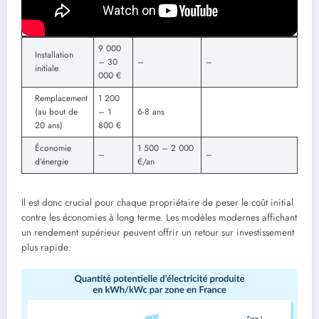
Poste de
Coûts
annuelles
investissement (en
dépense
potentielles
années)
9 000
Installation
– 30
–
–
initiale
000 €
Remplacement
1 200
(au bout de
– 1
6-8 ans
20 ans)
800 €
Économie
1 500 – 2 000
–
–
d’énergie
€/an
Il est donc crucial pour chaque propriétaire de peser le coût initial
contre les économies à long terme. Les modèles modernes affichant
un rendement supérieur peuvent offrir un retour sur investissement
plus rapide.