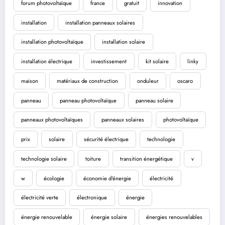
forum photovoltaïque
france
gratuit
innovation
installation
installation panneaux solaires
installation photovoltaïque
installation solaire
installation électrique
investissement
kit solaire
linky
maison
matériaux de construction
onduleur
oscaro
panneau
panneau photovoltaïque
panneau solaire
panneaux photovoltaïques
panneaux solaires
photovoltaïque
prix
solaire
sécurité électrique
technologie
technologie solaire
toiture
transition énergétique
v
w
écologie
économie d'énergie
électricité
électricité verte
électronique
énergie
énergie renouvelable
énergie solaire
énergies renouvelables