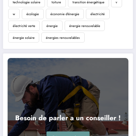
technologie solaire
toiture
transition énergétique
v
w
écologie
économie d'énergie
électricité
électricité verte
énergie
énergie renouvelable
énergie solaire
énergies renouvelables
Besoin de parler a un conseiller !