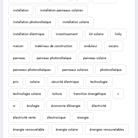
installation
installation panneaux solaires
installation photovoltaïque
installation solaire
installation électrique
investissement
kit solaire
linky
maison
matériaux de construction
onduleur
oscaro
panneau
panneau photovoltaïque
panneau solaire
panneaux photovoltaïques
panneaux solaires
photovoltaïque
prix
solaire
sécurité électrique
technologie
technologie solaire
toiture
transition énergétique
v
w
écologie
économie d'énergie
électricité
électricité verte
électronique
énergie
énergie renouvelable
énergie solaire
énergies renouvelables