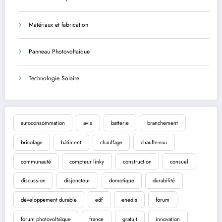
Matériaux et fabrication
Panneau Photovoltaique
Technologie Solaire
autoconsommation
avis
batterie
branchement
bricolage
bâtiment
chauffage
chauffe-eau
communauté
compteur linky
construction
consuel
discussion
disjoncteur
domotique
durabilité
développement durable
edf
enedis
forum
forum photovoltaïque
france
gratuit
innovation