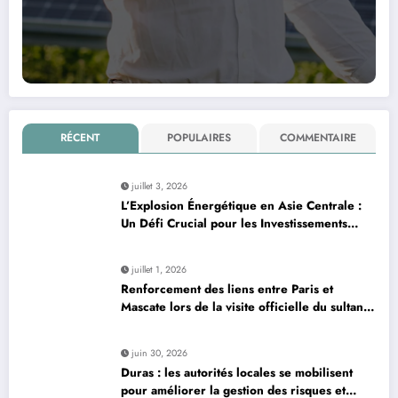
RÉCENT
POPULAIRES
COMMENTAIRE
juillet 3, 2026
L’Explosion Énergétique en Asie Centrale :
Un Défi Crucial pour les Investissements
Globaux
juillet 1, 2026
Renforcement des liens entre Paris et
Mascate lors de la visite officielle du sultan
d’Oman
juin 30, 2026
Duras : les autorités locales se mobilisent
pour améliorer la gestion des risques et