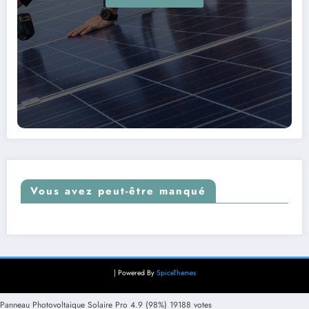
Vous avez peut-être manqué
| Powered By
SpiceThemes
Panneau Photovoltaique Solaire Pro
4.9
(98%)
19188
votes