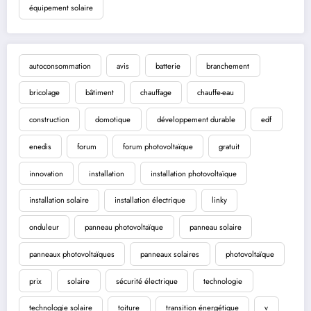
équipement solaire
autoconsommation
avis
batterie
branchement
bricolage
bâtiment
chauffage
chauffe-eau
construction
domotique
développement durable
edf
enedis
forum
forum photovoltaïque
gratuit
innovation
installation
installation photovoltaïque
installation solaire
installation électrique
linky
onduleur
panneau photovoltaïque
panneau solaire
panneaux photovoltaïques
panneaux solaires
photovoltaïque
prix
solaire
sécurité électrique
technologie
technologie solaire
toiture
transition énergétique
v