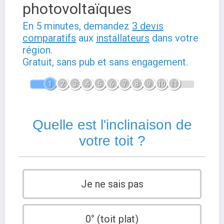
photovoltaïques
En 5 minutes, demandez
3 devis
comparatifs
aux
installateurs
dans votre
région.
Gratuit, sans pub et sans engagement.
1
2
3
4
5
6
7
8
9
10
11
Quelle est l'inclinaison de
votre toit ?
Je ne sais pas
0° (toit plat)