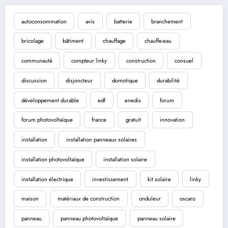
autoconsommation
avis
batterie
branchement
bricolage
bâtiment
chauffage
chauffe-eau
communauté
compteur linky
construction
consuel
discussion
disjoncteur
domotique
durabilité
développement durable
edf
enedis
forum
forum photovoltaïque
france
gratuit
innovation
installation
installation panneaux solaires
installation photovoltaïque
installation solaire
installation électrique
investissement
kit solaire
linky
maison
matériaux de construction
onduleur
oscaro
panneau
panneau photovoltaïque
panneau solaire