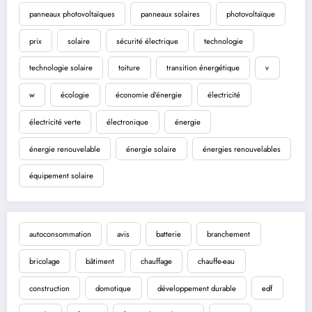
panneaux photovoltaïques
panneaux solaires
photovoltaïque
prix
solaire
sécurité électrique
technologie
technologie solaire
toiture
transition énergétique
v
w
écologie
économie d'énergie
électricité
électricité verte
électronique
énergie
énergie renouvelable
énergie solaire
énergies renouvelables
équipement solaire
autoconsommation
avis
batterie
branchement
bricolage
bâtiment
chauffage
chauffe-eau
construction
domotique
développement durable
edf