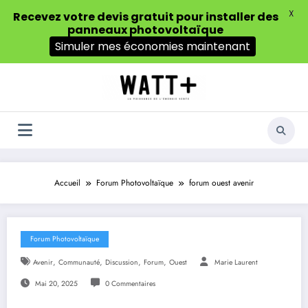
X
Recevez votre devis gratuit pour installer des
panneaux photovoltaïque
Simuler mes économies maintenant
Aller
au
contenu
Accueil
Forum Photovoltaïque
forum ouest avenir
Forum Photovoltaïque
,
,
,
,
Avenir
Communauté
Discussion
Forum
Ouest
Marie Laurent
Mai 20, 2025
0 Commentaires