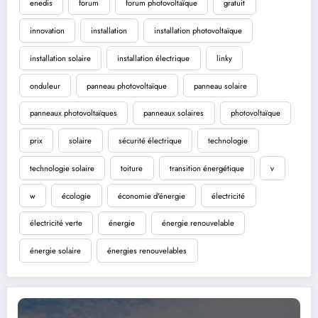
enedis
forum
forum photovoltaïque
gratuit
innovation
installation
installation photovoltaïque
installation solaire
installation électrique
linky
onduleur
panneau photovoltaïque
panneau solaire
panneaux photovoltaïques
panneaux solaires
photovoltaïque
prix
solaire
sécurité électrique
technologie
technologie solaire
toiture
transition énergétique
v
w
écologie
économie d'énergie
électricité
électricité verte
énergie
énergie renouvelable
énergie solaire
énergies renouvelables