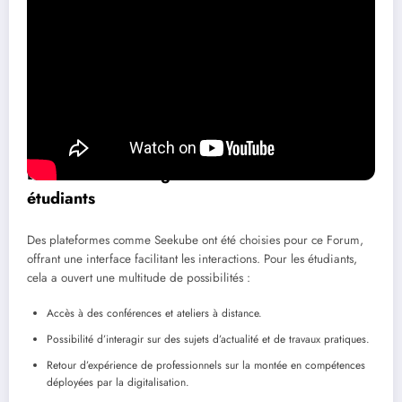
que de créneaux de job dating facilitant la mise en relation.
Ce virage vers la digitalisation a démontré l’adaptabilité du Forum
face aux défis contemporains, une démarche qui s’inscrit dans une
logique de transformation digitale plus large observée depuis
plusieurs années à l’échelle mondiale. Les défis de l’insertion
professionnelle passent ainsi au crible de notre capacité
d’innovation collective, impliquant tous les acteurs du territoire.
Les innovations digitales au service des
étudiants
Des plateformes comme Seekube ont été choisies pour ce Forum,
offrant une interface facilitant les interactions. Pour les étudiants,
cela a ouvert une multitude de possibilités :
Accès à des conférences et ateliers à distance.
Possibilité d’interagir sur des sujets d’actualité et de travaux pratiques.
Retour d’expérience de professionnels sur la montée en compétences
déployées par la digitalisation.