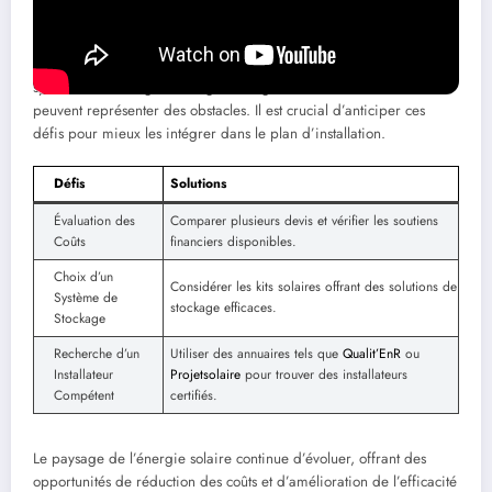
Cependant, malgré ces avantages, certains défis existent.
L’interaction avec les fournisseurs d’électricité, le choix d’un
système de stockage d’énergie et la gestion des coûts d’entretien
peuvent représenter des obstacles. Il est crucial d’anticiper ces
défis pour mieux les intégrer dans le plan d’installation.
Défis
Solutions
Évaluation des
Comparer plusieurs devis et vérifier les soutiens
Coûts
financiers disponibles.
Choix d’un
Considérer les kits solaires offrant des solutions de
Système de
stockage efficaces.
Stockage
Recherche d’un
Utiliser des annuaires tels que
Qualit’EnR
ou
Installateur
Projetsolaire
pour trouver des installateurs
Compétent
certifiés.
Le paysage de l’énergie solaire continue d’évoluer, offrant des
opportunités de réduction des coûts et d’amélioration de l’efficacité