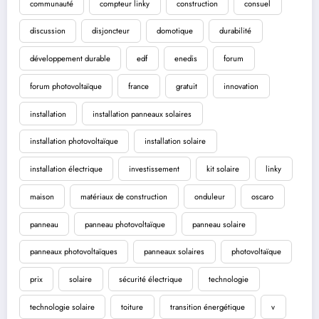
communauté
compteur linky
construction
consuel
discussion
disjoncteur
domotique
durabilité
développement durable
edf
enedis
forum
forum photovoltaïque
france
gratuit
innovation
installation
installation panneaux solaires
installation photovoltaïque
installation solaire
installation électrique
investissement
kit solaire
linky
maison
matériaux de construction
onduleur
oscaro
panneau
panneau photovoltaïque
panneau solaire
panneaux photovoltaïques
panneaux solaires
photovoltaïque
prix
solaire
sécurité électrique
technologie
technologie solaire
toiture
transition énergétique
v