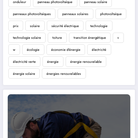
onduleur
panneau photovoltaïque
panneau solaire
panneaux photovoltaïques
panneaux solaires
photovoltaïque
prix
solaire
sécurité électrique
technologie
technologie solaire
toiture
transition énergétique
v
w
écologie
économie d'énergie
électricité
électricité verte
énergie
énergie renouvelable
énergie solaire
énergies renouvelables