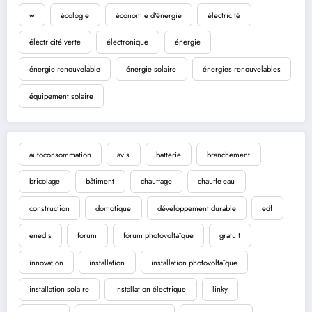
w
écologie
économie d'énergie
électricité
électricité verte
électronique
énergie
énergie renouvelable
énergie solaire
énergies renouvelables
équipement solaire
autoconsommation
avis
batterie
branchement
bricolage
bâtiment
chauffage
chauffe-eau
construction
domotique
développement durable
edf
enedis
forum
forum photovoltaïque
gratuit
innovation
installation
installation photovoltaïque
installation solaire
installation électrique
linky