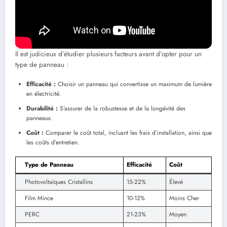
particulièrement utiles en milieu désertique ou neigeux.
Critères pour Choisir ses Panneaux
Il est judicieux d’étudier plusieurs facteurs avant d’opter pour un
type de panneau :
Efficacité :
Choisir un panneau qui convertisse un maximum de lumière
en électricité.
Durabilité :
S’assurer de la robustesse et de la longévité des
panneaux.
Coût :
Comparer le coût total, incluant les frais d’installation, ainsi que
les coûts d’entretien.
Type de Panneau
Efficacité
Coût
Photovoltaïques Cristallins
15-22%
Élevé
Film Mince
10-12%
Moins Cher
PERC
21-23%
Moyen