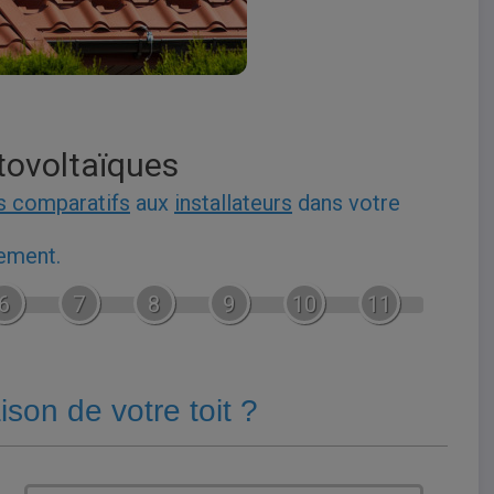
tovoltaïques
s comparatifs
aux
installateurs
dans votre
gement.
6
7
8
9
10
11
aison de votre toit ?