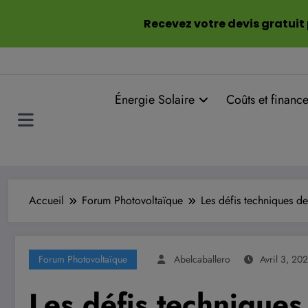
Aller
Recevez votre devis gratuit
au
contenu
Énergie Solaire
Coûts et financ
Accueil
Forum Photovoltaïque
Les défis techniques de
Forum Photovoltaïque
Abelcaballero
Avril 3, 20
Les défis techniques 