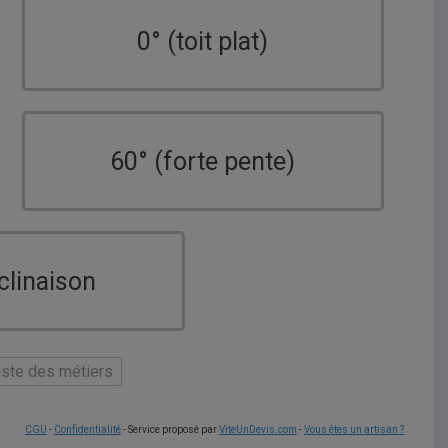
0° (toit plat)
60° (forte pente)
clinaison
liste des métiers
CGU
-
Confidentialité
- Service proposé par
ViteUnDevis.com
-
Vous êtes un artisan ?