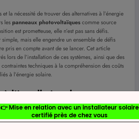
 la nécessité de trouver des alternatives à l’énergie
rs les
panneaux photovoltaïques
comme source
tion est prometteuse, elle n’est pas sans défis.
er simple, mais elle engendre un ensemble de défis
re pris en compte avant de se lancer. Cet article
és lors de l’installation de ces systèmes, ainsi que des
 contraintes techniques à la compréhension des coûts
iés à l’énergie solaire.
 à l’installation de panneaux
 que simplement fixer des plaques sur un toit. Des
ériaux et une mise en œuvre experte sont nécessaires