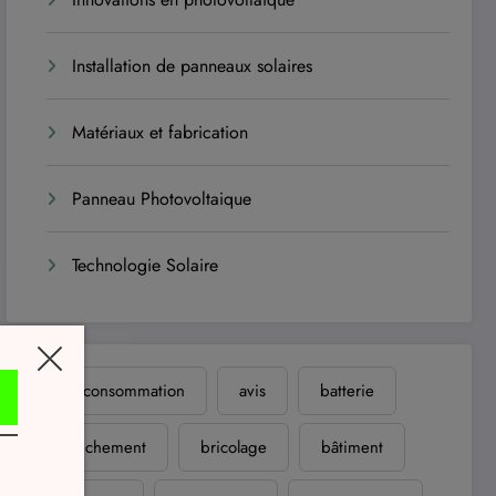
Installation de panneaux solaires
Matériaux et fabrication
Panneau Photovoltaique
Technologie Solaire
autoconsommation
avis
batterie
branchement
bricolage
bâtiment