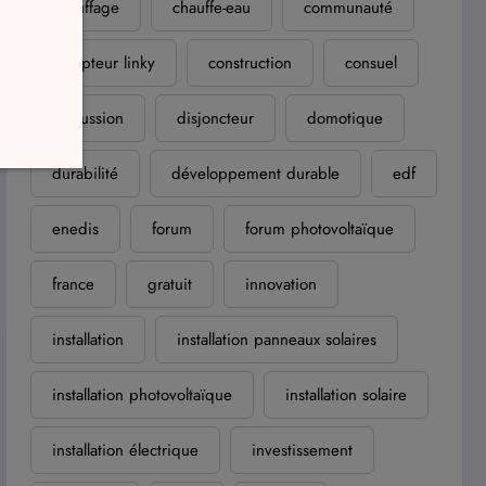
chauffage
chauffe-eau
communauté
compteur linky
construction
consuel
discussion
disjoncteur
domotique
durabilité
développement durable
edf
enedis
forum
forum photovoltaïque
france
gratuit
innovation
installation
installation panneaux solaires
installation photovoltaïque
installation solaire
installation électrique
investissement