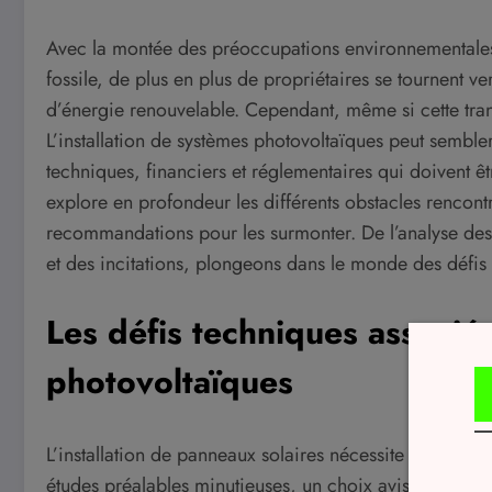
Avec la montée des préoccupations environnementales et
fossile, de plus en plus de propriétaires se tournent ve
d’énergie renouvelable. Cependant, même si cette transi
L’installation de systèmes photovoltaïques peut sembl
techniques, financiers et réglementaires qui doivent êt
explore en profondeur les différents obstacles rencontr
recommandations pour les surmonter. De l’analyse des
et des incitations, plongeons dans le monde des défis l
Les défis techniques associés
photovoltaïques
L’installation de panneaux solaires nécessite bien plus
études préalables minutieuses, un choix avisé des mat