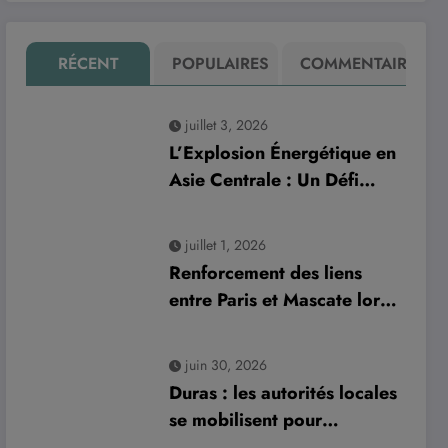
RÉCENT
POPULAIRES
COMMENTAIRE
juillet 3, 2026
L’Explosion Énergétique en
Asie Centrale : Un Défi
Crucial pour les
Investissements Globaux
juillet 1, 2026
Renforcement des liens
entre Paris et Mascate lors
de la visite officielle du
sultan d’Oman
juin 30, 2026
Duras : les autorités locales
se mobilisent pour
améliorer la gestion des