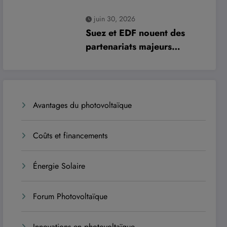
risques et moderniser les
juin 30, 2026
infrastructures
Suez et EDF nouent des
partenariats majeurs
historiques avec le sultanat
d’Oman
Avantages du photovoltaïque
Coûts et financements
Énergie Solaire
Forum Photovoltaïque
Innovations en photovoltaïque