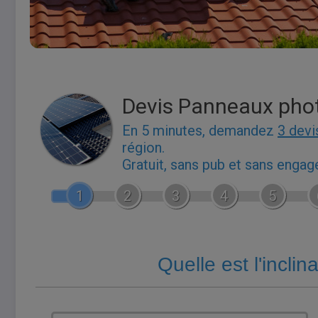
Devis Panneaux pho
En 5 minutes, demandez
3 devi
région.
Gratuit, sans pub et sans enga
1
2
3
4
5
Quelle est l'inclin