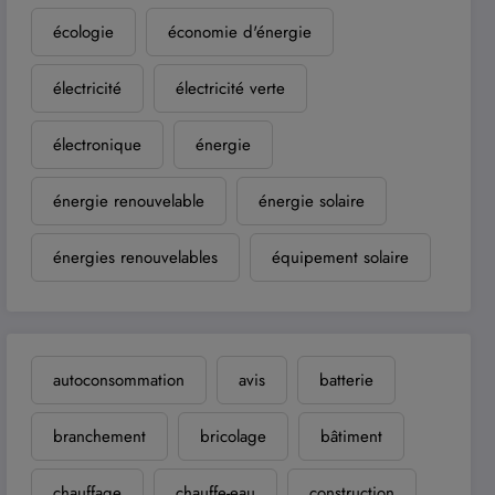
écologie
économie d'énergie
électricité
électricité verte
électronique
énergie
énergie renouvelable
énergie solaire
énergies renouvelables
équipement solaire
autoconsommation
avis
batterie
branchement
bricolage
bâtiment
chauffage
chauffe-eau
construction