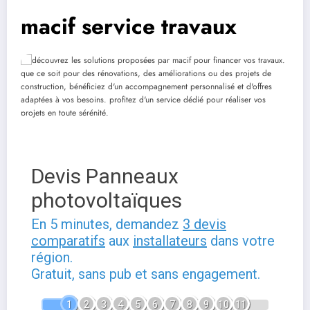
macif service travaux
Devis Panneaux
photovoltaïques
En 5 minutes, demandez
3 devis
comparatifs
aux
installateurs
dans votre
région.
Gratuit, sans pub et sans engagement.
1
2
3
4
5
6
7
8
9
10
11