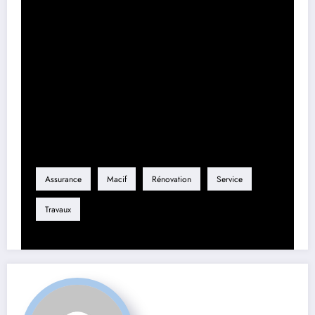
À l’heure où chaque détail compte, l’approche client de Macif
transforme un projet potentiellement complexe en un processus
fluide. Les sociétaires peuvent s’engager sereinement dans leurs
travaux de rénovation, convaincus qu’ils bénéficient des meilleures
pratiques et des artisans les plus qualifiés. À travers le soutien
continu et le renforcement des partenariats, la Macif continue de
placer l’innovation et l’efficacité au cœur de ses préoccupations.
Étiquette
Assurance
Macif
Rénovation
Service
Travaux