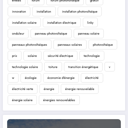
enedis
forum
forum photovoltaïque
gratuit
innovation
installation
installation photovoltaïque
installation solaire
installation électrique
linky
onduleur
panneau photovoltaïque
panneau solaire
panneaux photovoltaïques
panneaux solaires
photovoltaïque
prix
solaire
sécurité électrique
technologie
technologie solaire
toiture
transition énergétique
v
w
écologie
économie d'énergie
électricité
électricité verte
énergie
énergie renouvelable
énergie solaire
énergies renouvelables