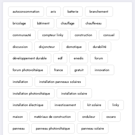
autoconsommation
avis
batterie
branchement
bricolage
bâtiment
chauffage
chauffe-eau
communauté
compteur linky
construction
consuel
discussion
disjoncteur
domotique
durabilité
développement durable
edf
enedis
forum
forum photovoltaïque
france
gratuit
innovation
installation
installation panneaux solaires
installation photovoltaïque
installation solaire
installation électrique
investissement
kit solaire
linky
maison
matériaux de construction
onduleur
oscaro
panneau
panneau photovoltaïque
panneau solaire