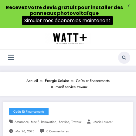
X
Recevez votre devis gratuit pour installer des
panneaux photovoltaïque
Simuler mes économies maintenant
Aller
au
contenu
Accueil
Énergie Solaire
Coûts et financements
macif service travaux
Coûts Et Financements
,
,
,
,
Assurance
Macif
Rénovation
Service
Travaux
Marie Laurent
Mai 26, 2025
0 Commentaires