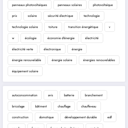
panneaux photovoltaïques
panneaux solaires
photovoltaïque
prix
solaire
sécurité électrique
technologie
technologie solaire
toiture
transition énergétique
v
w
écologie
économie d'énergie
électricité
électricité verte
électronique
énergie
énergie renouvelable
énergie solaire
énergies renouvelables
équipement solaire
autoconsommation
avis
batterie
branchement
bricolage
bâtiment
chauffage
chauffe-eau
construction
domotique
développement durable
edf