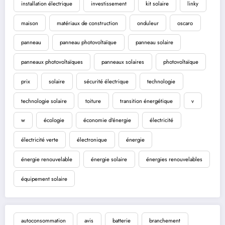
installation électrique
investissement
kit solaire
linky
maison
matériaux de construction
onduleur
oscaro
panneau
panneau photovoltaïque
panneau solaire
panneaux photovoltaïques
panneaux solaires
photovoltaïque
prix
solaire
sécurité électrique
technologie
technologie solaire
toiture
transition énergétique
v
w
écologie
économie d'énergie
électricité
électricité verte
électronique
énergie
énergie renouvelable
énergie solaire
énergies renouvelables
équipement solaire
autoconsommation
avis
batterie
branchement