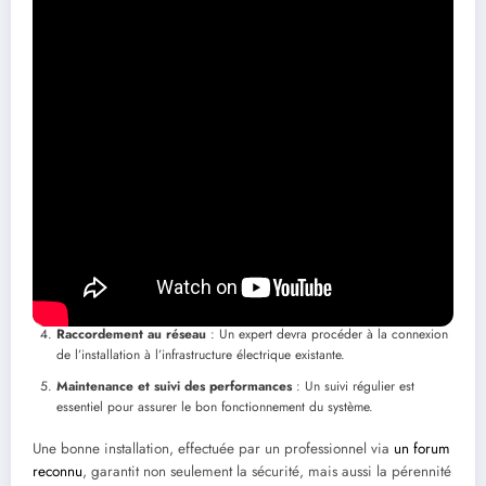
d’étapes stratégiques. Avant de procéder, une évaluation du site
d’installation s’impose, vérifiant l’inclinaison, l’orientation et
l’absence d’ombres portées. Les experts recommandent d’utiliser
des onduleurs de qualité, tels que ceux de
Enphase Energy
, pour
maximiser la production électrique.
Voici les étapes suivantes à respecter :
Étude de faisabilité
: Évaluer les besoins énergétiques et déterminer
le type et le nombre de panneaux nécessaires.
Obtention des autorisations
: Vérifiez les réglementations locales
avant de débuter l’installation.
Installation des panneaux
: Choisissez entre un montage au sol, sur
toiture inclinée ou plate.
Raccordement au réseau
: Un expert devra procéder à la connexion
de l’installation à l’infrastructure électrique existante.
Maintenance et suivi des performances
: Un suivi régulier est
essentiel pour assurer le bon fonctionnement du système.
Une bonne installation, effectuée par un professionnel via
un forum
reconnu
, garantit non seulement la sécurité, mais aussi la pérennité