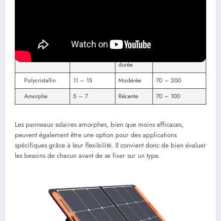
ces performances :
Type de
Rendement
Coût moyen
Durabilité
panneau
(%)
(euros)
Longue
Monocristallin
14 – 22
300 – 800
durée
Polycristallin
11 – 15
Modérée
70 – 200
Amorphe
5 – 7
Récente
70 – 100
Les panneaux solaires amorphes, bien que moins efficaces,
peuvent également être une option pour des applications
spécifiques grâce à leur flexibilité. Il convient donc de bien évaluer
les besoins de chacun avant de se fixer sur un type.