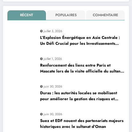
RÉCENT
POPULAIRES
COMMENTAIRE
juillet 3, 2026
L’Explosion Énergétique en Asie Centrale :
Un Défi Crucial pour les Investissements
Globaux
juillet 1, 2026
Renforcement des liens entre Paris et
Mascate lors de la visite officielle du sultan
d’Oman
juin 30, 2026
Duras : les autorités locales se mobilisent
pour améliorer la gestion des risques et
moderniser les infrastructures
juin 30, 2026
Suez et EDF nouent des partenariats majeurs
historiques avec le sultanat d’Oman