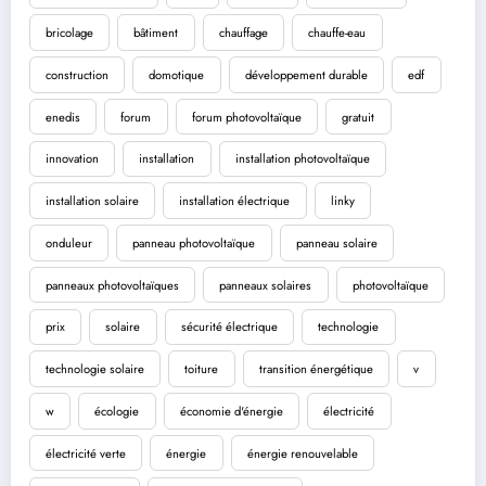
bricolage
bâtiment
chauffage
chauffe-eau
construction
domotique
développement durable
edf
enedis
forum
forum photovoltaïque
gratuit
innovation
installation
installation photovoltaïque
installation solaire
installation électrique
linky
onduleur
panneau photovoltaïque
panneau solaire
panneaux photovoltaïques
panneaux solaires
photovoltaïque
prix
solaire
sécurité électrique
technologie
technologie solaire
toiture
transition énergétique
v
w
écologie
économie d'énergie
électricité
électricité verte
énergie
énergie renouvelable