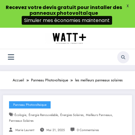
X
Recevez votre devis gratuit pour installer des
panneaux photovoltaïque
Simuler mes économies maintenant
Aller
au
contenu
Accueil
Panneau Photovoltaique
les meilleurs panneaux solaires
Panneau Photovoltaique
,
,
,
,
Écologie
Énergie Renouvelable
Énergies Solaires
Meilleurs Panneaux
Panneaux Solaires
Marie Laurent
Mai 21, 2025
0 Commentaires