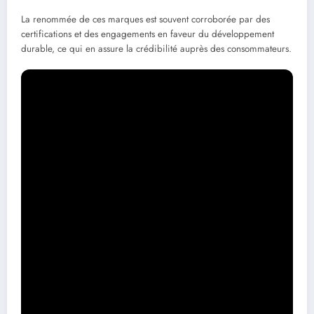
La renommée de ces marques est souvent corroborée par des
certifications et des engagements en faveur du développement
durable, ce qui en assure la crédibilité auprès des consommateurs.
Comprendre le processus
d’installation
L’installation de panneaux solaires incombe à un certain nombre