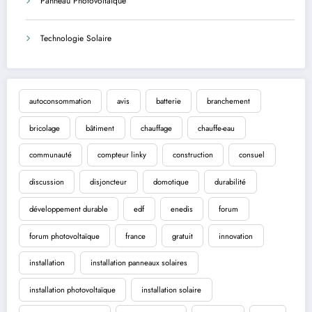
Panneau Photovoltaique
Technologie Solaire
autoconsommation
avis
batterie
branchement
bricolage
bâtiment
chauffage
chauffe-eau
communauté
compteur linky
construction
consuel
discussion
disjoncteur
domotique
durabilité
développement durable
edf
enedis
forum
forum photovoltaïque
france
gratuit
innovation
installation
installation panneaux solaires
installation photovoltaïque
installation solaire