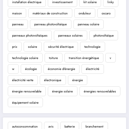
installation électrique
investissement
kit solaire
linky
maison
matériaux de construction
onduleur
oscaro
panneau
panneau photovoltaïque
panneau solaire
panneaux photovoltaïques
panneaux solaires
photovoltaïque
prix
solaire
sécurité électrique
technologie
technologie solaire
toiture
transition énergétique
v
w
écologie
économie d'énergie
électricité
électricité verte
électronique
énergie
énergie renouvelable
énergie solaire
énergies renouvelables
équipement solaire
autoconsommation
avis
batterie
branchement