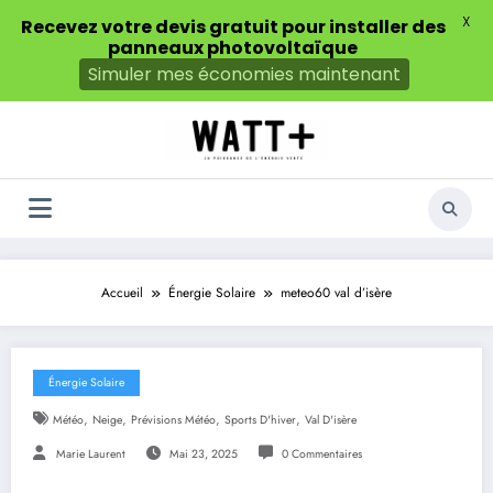
X
Recevez votre devis gratuit pour installer des
panneaux photovoltaïque
Simuler mes économies maintenant
Aller
au
contenu
Accueil
Énergie Solaire
meteo60 val d’isère
Énergie Solaire
,
,
,
,
Météo
Neige
Prévisions Météo
Sports D'hiver
Val D'isère
Marie Laurent
Mai 23, 2025
0 Commentaires