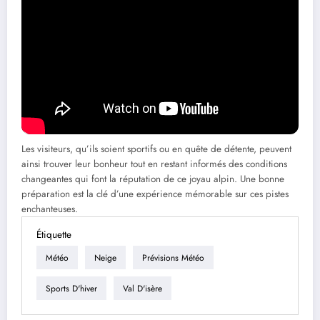
prévisions :
Météo60 Val d’Isère
Prévisions météo Val d’Isère sur Météocity
Infos météo sur Skiinfo
Météo hebdomadaire pour Val d’Isère
Prévisions officielles de Météo France
Les visiteurs, qu’ils soient sportifs ou en quête de détente, peuvent
ainsi trouver leur bonheur tout en restant informés des conditions
changeantes qui font la réputation de ce joyau alpin. Une bonne
préparation est la clé d’une expérience mémorable sur ces pistes
enchanteuses.
Étiquette
Météo
Neige
Prévisions Météo
Sports D'hiver
Val D'isère