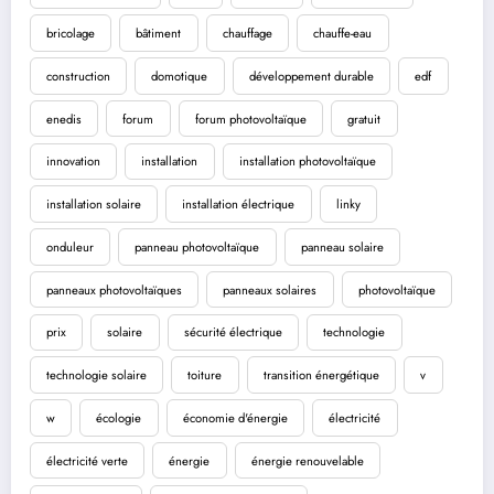
bricolage
bâtiment
chauffage
chauffe-eau
construction
domotique
développement durable
edf
enedis
forum
forum photovoltaïque
gratuit
innovation
installation
installation photovoltaïque
installation solaire
installation électrique
linky
onduleur
panneau photovoltaïque
panneau solaire
panneaux photovoltaïques
panneaux solaires
photovoltaïque
prix
solaire
sécurité électrique
technologie
technologie solaire
toiture
transition énergétique
v
w
écologie
économie d'énergie
électricité
électricité verte
énergie
énergie renouvelable