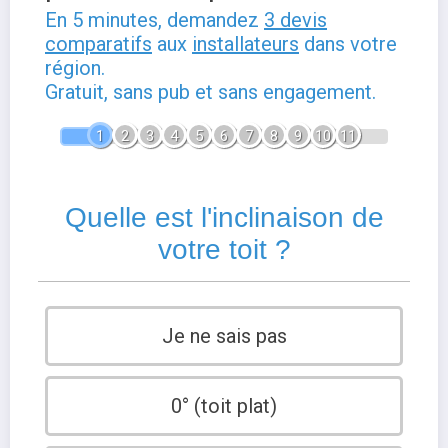
En 5 minutes, demandez
3 devis
comparatifs
aux
installateurs
dans votre
région.
Gratuit, sans pub et sans engagement.
1
2
3
4
5
6
7
8
9
10
11
Quelle est l'inclinaison de
votre toit ?
Je ne sais pas
0° (toit plat)