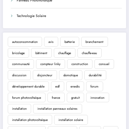
Panneau Photovoltaique
Technologie Solaire
autoconsommation
avis
batterie
branchement
bricolage
bâtiment
chauffage
chauffe-eau
communauté
compteur linky
construction
consuel
discussion
disjoncteur
domotique
durabilité
développement durable
edf
enedis
forum
forum photovoltaïque
france
gratuit
innovation
installation
installation panneaux solaires
installation photovoltaïque
installation solaire