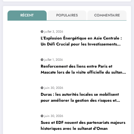
RÉCENT
POPULAIRES
COMMENTAIRE
juillet 3, 2026
L’Explosion Énergétique en Asie Centrale :
Un Défi Crucial pour les Investissements
Globaux
juillet 1, 2026
Renforcement des liens entre Paris et
Mascate lors de la visite officielle du sultan
d’Oman
juin 30, 2026
Duras : les autorités locales se mobilisent
pour améliorer la gestion des risques et
moderniser les infrastructures
juin 30, 2026
Suez et EDF nouent des partenariats majeurs
historiques avec le sultanat d’Oman