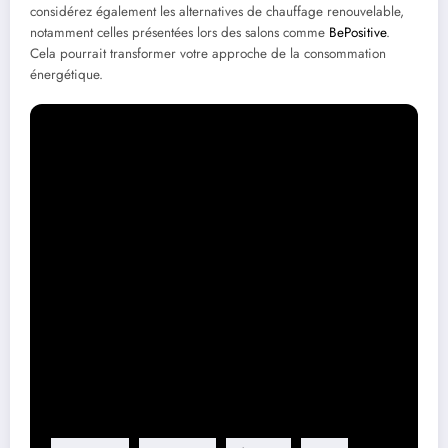
considérez également les alternatives de chauffage renouvelable,
notamment celles présentées lors des salons comme
BePositive
.
Cela pourrait transformer votre approche de la consommation
énergétique.
Dans un monde en pleine évolution, chaque petite action compte.
Protégez votre investissement par une solution technique adéquate
et soyez proactif dans la gestion de votre consommation d’énergie.
Étiquette