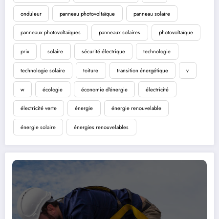
onduleur
panneau photovoltaïque
panneau solaire
panneaux photovoltaïques
panneaux solaires
photovoltaïque
prix
solaire
sécurité électrique
technologie
technologie solaire
toiture
transition énergétique
v
w
écologie
économie d'énergie
électricité
électricité verte
énergie
énergie renouvelable
énergie solaire
énergies renouvelables