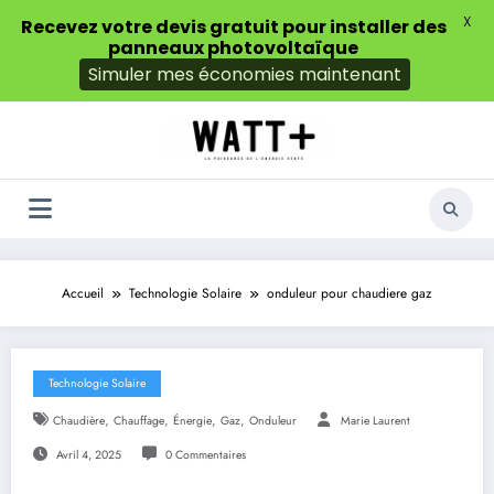
X
Recevez votre devis gratuit pour installer des
panneaux photovoltaïque
Simuler mes économies maintenant
Aller
au
contenu
Accueil
Technologie Solaire
onduleur pour chaudiere gaz
Technologie Solaire
,
,
,
,
Chaudière
Chauffage
Énergie
Gaz
Onduleur
Marie Laurent
Avril 4, 2025
0 Commentaires