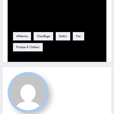
Étiquette
Altherma
Chauffage
Daikin
Pac
Pompe À Chaleur