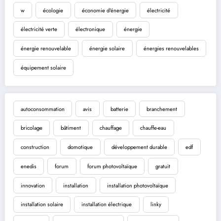
w
écologie
économie d'énergie
électricité
électricité verte
électronique
énergie
énergie renouvelable
énergie solaire
énergies renouvelables
équipement solaire
autoconsommation
avis
batterie
branchement
bricolage
bâtiment
chauffage
chauffe-eau
construction
domotique
développement durable
edf
enedis
forum
forum photovoltaïque
gratuit
innovation
installation
installation photovoltaïque
installation solaire
installation électrique
linky