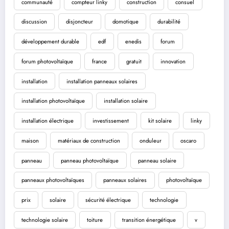
communauté
compteur linky
construction
consuel
discussion
disjoncteur
domotique
durabilité
développement durable
edf
enedis
forum
forum photovoltaïque
france
gratuit
innovation
installation
installation panneaux solaires
installation photovoltaïque
installation solaire
installation électrique
investissement
kit solaire
linky
maison
matériaux de construction
onduleur
oscaro
panneau
panneau photovoltaïque
panneau solaire
panneaux photovoltaïques
panneaux solaires
photovoltaïque
prix
solaire
sécurité électrique
technologie
technologie solaire
toiture
transition énergétique
v