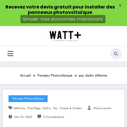
X
Recevez votre devis gratuit pour installer des
panneaux photovoltaïque
Simuler mes économies maintenant
Aller
au
contenu
Accueil
Panneau Photovoltaique
pac daikin altherma
Panneau Photovoltaique
,
,
,
,
Altherma
Chauffage
Daikin
Pac
Pompe À Chaleur
Marie Laurent
Mai 23, 2025
0 Commentaires