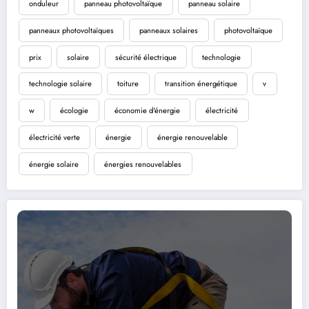
onduleur
panneau photovoltaïque
panneau solaire
panneaux photovoltaïques
panneaux solaires
photovoltaïque
prix
solaire
sécurité électrique
technologie
technologie solaire
toiture
transition énergétique
v
w
écologie
économie d'énergie
électricité
électricité verte
énergie
énergie renouvelable
énergie solaire
énergies renouvelables