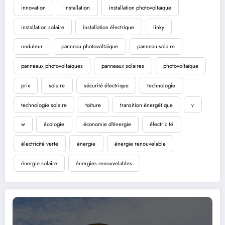
innovation
installation
installation photovoltaïque
installation solaire
installation électrique
linky
onduleur
panneau photovoltaïque
panneau solaire
panneaux photovoltaïques
panneaux solaires
photovoltaïque
prix
solaire
sécurité électrique
technologie
technologie solaire
toiture
transition énergétique
v
w
écologie
économie d'énergie
électricité
électricité verte
énergie
énergie renouvelable
énergie solaire
énergies renouvelables