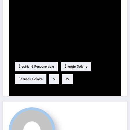
L’installation d’un panneau solaire 600W 12V s’avère être une
décision stratégique tant au niveau énergétique qu’économique.
L’énergie solaire représente un enjeu de taille face aux défis
environnementaux actuels, et l’intégration de ces systèmes dans nos
vies quotidiennes se présente comme une opportunité à ne pas
manquer.
Étiquette
Électricité Renouvelable
Énergie Solaire
Panneau Solaire
V
W