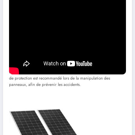
Choisir le bon emplacement
: L’emplacement doit être ensoleillé,
dégagé d’ombres, et orienté vers le sud, idéalement à un angle de 30
à 45 degrés selon la latitude.
Préparer le matériel
: Assurez-vous d’avoir tous les outils nécessaires
et les éléments du kit, tels que le régulateur de charge, les câbles et
les fixations.
Suivre les instructions du fabricant
: Chaque système peut avoir des
spécificités qui nécessitent une attention particulière lors de
l’installation.
La sécurité est également primordiale. Port de gants et de lunettes
de protection est recommandé lors de la manipulation des
panneaux, afin de prévenir les accidents.