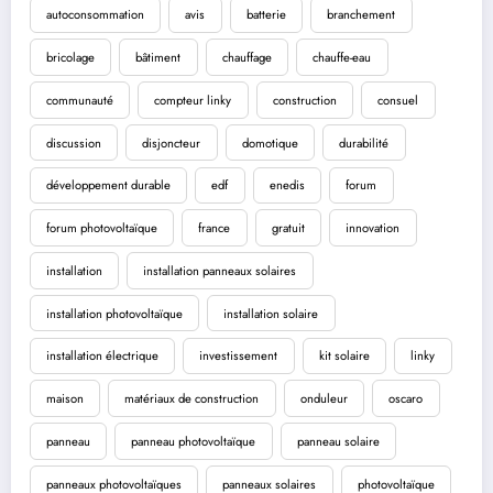
autoconsommation
avis
batterie
branchement
bricolage
bâtiment
chauffage
chauffe-eau
communauté
compteur linky
construction
consuel
discussion
disjoncteur
domotique
durabilité
développement durable
edf
enedis
forum
forum photovoltaïque
france
gratuit
innovation
installation
installation panneaux solaires
installation photovoltaïque
installation solaire
installation électrique
investissement
kit solaire
linky
maison
matériaux de construction
onduleur
oscaro
panneau
panneau photovoltaïque
panneau solaire
panneaux photovoltaïques
panneaux solaires
photovoltaïque