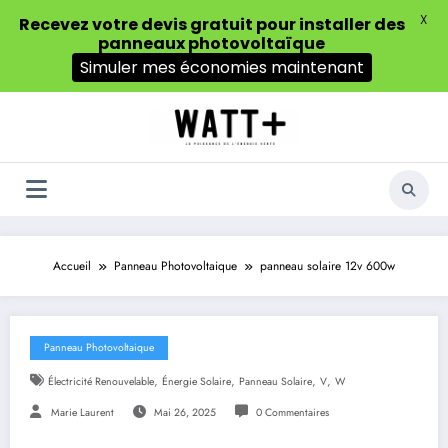
X
Recevez votre devis gratuit pour installer des
panneaux photovoltaïque
Simuler mes économies maintenant
Aller
au
contenu
Accueil
Panneau Photovoltaique
panneau solaire 12v 600w
Panneau Photovoltaique
,
,
,
,
Électricité Renouvelable
Énergie Solaire
Panneau Solaire
V
W
Marie Laurent
Mai 26, 2025
0 Commentaires