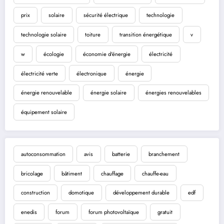
prix
solaire
sécurité électrique
technologie
technologie solaire
toiture
transition énergétique
v
w
écologie
économie d'énergie
électricité
électricité verte
électronique
énergie
énergie renouvelable
énergie solaire
énergies renouvelables
équipement solaire
autoconsommation
avis
batterie
branchement
bricolage
bâtiment
chauffage
chauffe-eau
construction
domotique
développement durable
edf
enedis
forum
forum photovoltaïque
gratuit