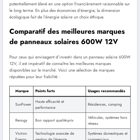
potentiellement élevé en une option financièrement raisonnable sur
le long terme. En plus des économies d’énergie, la dimension
écologique fait de l’énergie solaire un choix éthique.
Comparatif des meilleures marques
de panneaux solaires 600W 12V
Pour ceux qui envisagent d’investir dans un panneau solaire 600W
12V, il est impératif de connaître les meilleures marques
disponibles sur le marché. Voici une sélection de marques
réputées pour leur fiabilité :
Marque
Points forts
Usages recommandés
Haute efficacité et
SunPower
Résidences, camping
performance
Véhicules, systèmes hors
Renogy
Bon rapport qualité-prix
réseau
Victron
Technologie avancée de
Systèmes domestiques et
Energy
gestion de l’énergie
commerciaux