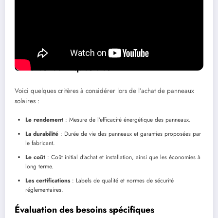
crucial. Plusieurs critères peuvent influencer la décision d’achat en
fonction des besoins spécifiques de l’utilisateur. Que ce soit pour
une maison individuelle, une entreprise ou un projet
communautaire, il est essentiel de bien s’informer avant de faire un
choix.
Critères techniques clés
Voici quelques critères à considérer lors de l’achat de panneaux
solaires :
Le rendement
: Mesure de l’efficacité énergétique des panneaux.
La durabilité
: Durée de vie des panneaux et garanties proposées par
le fabricant.
Le coût
: Coût initial d’achat et installation, ainsi que les économies à
long terme.
Les certifications
: Labels de qualité et normes de sécurité
réglementaires.
Évaluation des besoins spécifiques