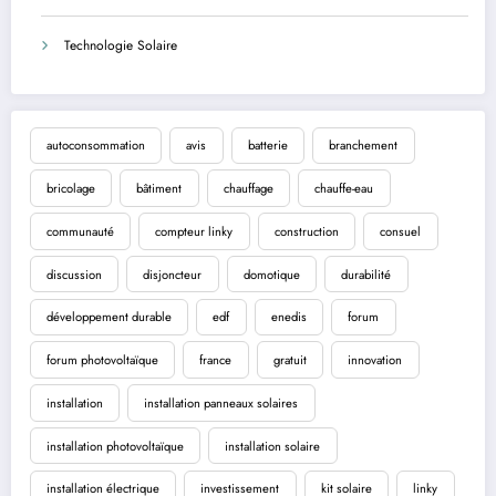
Technologie Solaire
autoconsommation
avis
batterie
branchement
bricolage
bâtiment
chauffage
chauffe-eau
communauté
compteur linky
construction
consuel
discussion
disjoncteur
domotique
durabilité
développement durable
edf
enedis
forum
forum photovoltaïque
france
gratuit
innovation
installation
installation panneaux solaires
installation photovoltaïque
installation solaire
installation électrique
investissement
kit solaire
linky