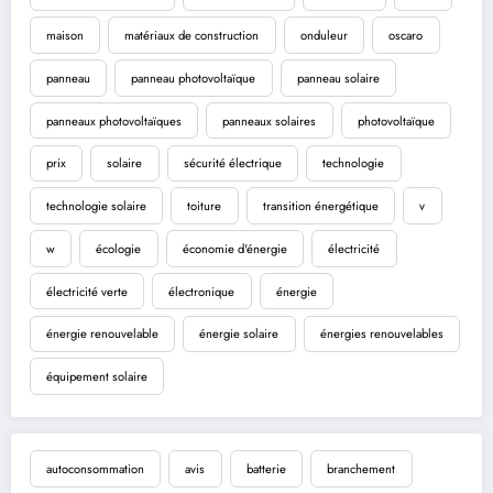
maison
matériaux de construction
onduleur
oscaro
panneau
panneau photovoltaïque
panneau solaire
panneaux photovoltaïques
panneaux solaires
photovoltaïque
prix
solaire
sécurité électrique
technologie
technologie solaire
toiture
transition énergétique
v
w
écologie
économie d'énergie
électricité
électricité verte
électronique
énergie
énergie renouvelable
énergie solaire
énergies renouvelables
équipement solaire
autoconsommation
avis
batterie
branchement