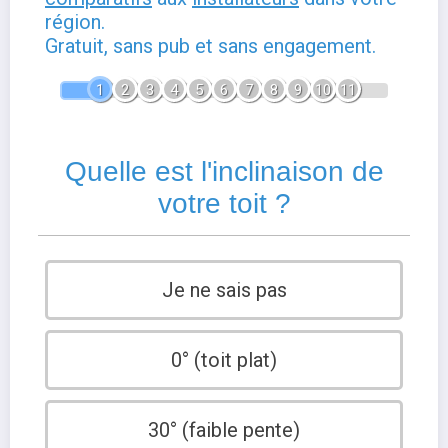
région.
Gratuit, sans pub et sans engagement.
1
2
3
4
5
6
7
8
9
10
11
Quelle est l'inclinaison de
votre toit ?
Je ne sais pas
0° (toit plat)
30° (faible pente)