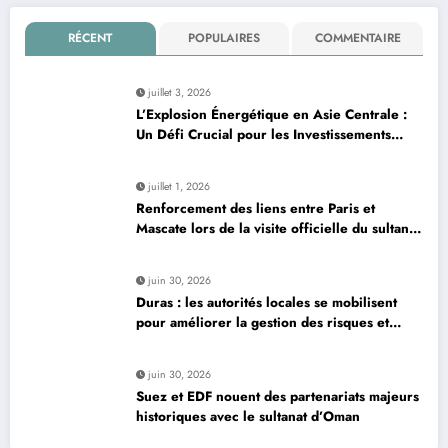
RÉCENT
POPULAIRES
COMMENTAIRE
juillet 3, 2026
L’Explosion Énergétique en Asie Centrale :
Un Défi Crucial pour les Investissements
Globaux
juillet 1, 2026
Renforcement des liens entre Paris et
Mascate lors de la visite officielle du sultan
d’Oman
juin 30, 2026
Duras : les autorités locales se mobilisent
pour améliorer la gestion des risques et
moderniser les infrastructures
juin 30, 2026
Suez et EDF nouent des partenariats majeurs
historiques avec le sultanat d’Oman