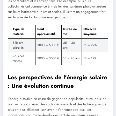
les particuliers et les entreprises. Par exemple, plusieurs
collectivités ont commencé à installer des systèmes photovoltaïques
sur leurs bâtiments publics et écoles, illustrant un engagement fort
sur la voie de l’autonomie énergétique.
Type de
Coût
Durée de
Efficacité
matériel
approximatif
vie
moyenne
Silicium
25 – 30
3000 – 5000 €
15 – 22%
cristallin
ans
Couches
2000 – 3000 €
10 – 20 ans
10 – 15%
minces
Les perspectives de l’énergie solaire
: Une évolution continue
L’énergie solaire ne cesse de gagner en popularité, et ce, pour de
bonnes raisons. Avec des coûts décroissants et des technologies de
plus en plus efficaces, son avenir s’annonce radieux. Les
innovations, comme le développement de panneaux solaires