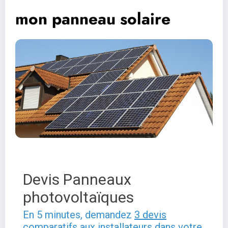
mon panneau solaire
Devis Panneaux
photovoltaïques
En 5 minutes, demandez
3 devis
comparatifs
aux
installateurs
dans votre