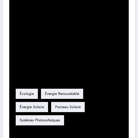
Étapes
Description
Durée estimée
Évaluation
Analyse du site et des besoins
1 semaine
Obtention de permis
Démarches administratives
2-4 semaines
Installation
Mise en place des panneaux
2-3 jours
Étiquette
Écologie
Énergie Renouvelable
Énergie Solaire
Panneau Solaire
Systèmes Photovoltaïques