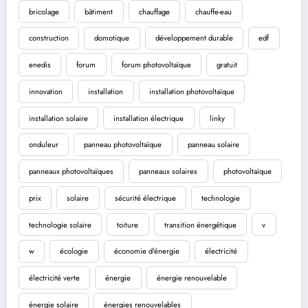
bricolage
bâtiment
chauffage
chauffe-eau
construction
domotique
développement durable
edf
enedis
forum
forum photovoltaïque
gratuit
innovation
installation
installation photovoltaïque
installation solaire
installation électrique
linky
onduleur
panneau photovoltaïque
panneau solaire
panneaux photovoltaïques
panneaux solaires
photovoltaïque
prix
solaire
sécurité électrique
technologie
technologie solaire
toiture
transition énergétique
v
w
écologie
économie d'énergie
électricité
électricité verte
énergie
énergie renouvelable
énergie solaire
énergies renouvelables