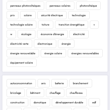
panneaux photovoltaïques
panneaux solaires
photovoltaïque
prix
solaire
sécurité électrique
technologie
technologie solaire
toiture
transition énergétique
v
w
écologie
économie d'énergie
électricité
électricité verte
électronique
énergie
énergie renouvelable
énergie solaire
énergies renouvelables
équipement solaire
autoconsommation
avis
batterie
branchement
bricolage
bâtiment
chauffage
chauffe-eau
construction
domotique
développement durable
edf