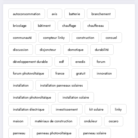
autoconsommation
avis
batterie
branchement
bricolage
bâtiment
chauffage
chauffe-eau
communauté
compteur linky
construction
consuel
discussion
disjoncteur
domotique
durabilité
développement durable
edf
enedis
forum
forum photovoltaïque
france
gratuit
innovation
installation
installation panneaux solaires
installation photovoltaïque
installation solaire
installation électrique
investissement
kit solaire
linky
maison
matériaux de construction
onduleur
oscaro
panneau
panneau photovoltaïque
panneau solaire