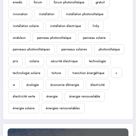
enedis
forum
forum photovoltaïque
gratuit
innovation
installation
installation photovoltaïque
installation solaire
installation électrique
linky
onduleur
panneau photovoltaïque
panneau solaire
panneaux photovoltaïques
panneaux solaires
photovoltaïque
prix
solaire
sécurité électrique
technologie
technologie solaire
toiture
transition énergétique
v
w
écologie
économie d'énergie
électricité
électricité verte
énergie
énergie renouvelable
énergie solaire
énergies renouvelables