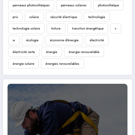
panneaux photovoltaïques
panneaux solaires
photovoltaïque
prix
solaire
sécurité électrique
technologie
technologie solaire
toiture
transition énergétique
v
w
écologie
économie d'énergie
électricité
électricité verte
énergie
énergie renouvelable
énergie solaire
énergies renouvelables