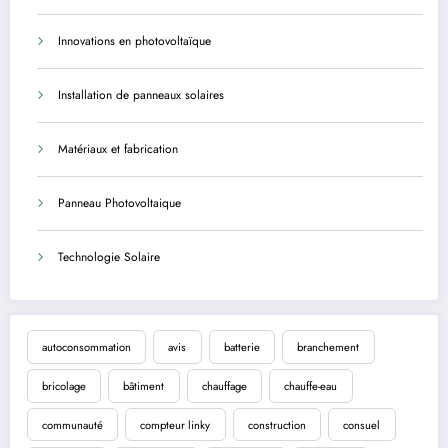
Innovations en photovoltaïque
Installation de panneaux solaires
Matériaux et fabrication
Panneau Photovoltaique
Technologie Solaire
autoconsommation
avis
batterie
branchement
bricolage
bâtiment
chauffage
chauffe-eau
communauté
compteur linky
construction
consuel