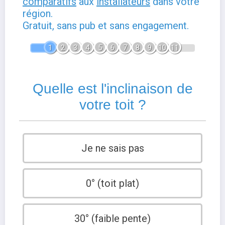
comparatifs
aux
installateurs
dans votre
région.
Gratuit, sans pub et sans engagement.
1
2
3
4
5
6
7
8
9
10
11
Quelle est l'inclinaison de
votre toit ?
Je ne sais pas
0° (toit plat)
30° (faible pente)