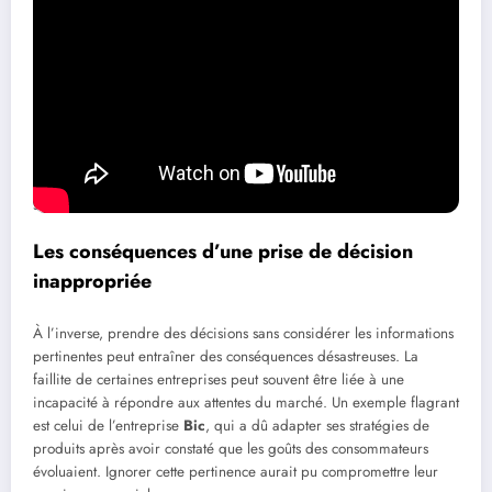
général.
Dans un contexte gouvernemental, la prise de décision peut
également être influencée par des analyses précises des données.
Par exemple, un rapport sur les besoins en infrastructure peut
inciter les responsables politiques à agir
pertinemment
en
allouant des fonds là où cela est le plus nécessaire. Ainsi, les
décisions doivent toujours être basées sur des éléments qui ont un
sens et qui répondent à des besoins réels.
Les conséquences d’une prise de décision
inappropriée
À l’inverse, prendre des décisions sans considérer les informations
pertinentes peut entraîner des conséquences désastreuses. La
faillite de certaines entreprises peut souvent être liée à une
incapacité à répondre aux attentes du marché. Un exemple flagrant
est celui de l’entreprise
Bic
, qui a dû adapter ses stratégies de
produits après avoir constaté que les goûts des consommateurs
évoluaient. Ignorer cette pertinence aurait pu compromettre leur