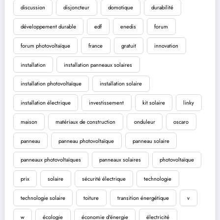
discussion
disjoncteur
domotique
durabilité
développement durable
edf
enedis
forum
forum photovoltaïque
france
gratuit
innovation
installation
installation panneaux solaires
installation photovoltaïque
installation solaire
installation électrique
investissement
kit solaire
linky
maison
matériaux de construction
onduleur
oscaro
panneau
panneau photovoltaïque
panneau solaire
panneaux photovoltaïques
panneaux solaires
photovoltaïque
prix
solaire
sécurité électrique
technologie
technologie solaire
toiture
transition énergétique
v
w
écologie
économie d'énergie
électricité