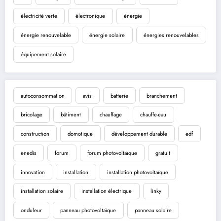
électricité verte
électronique
énergie
énergie renouvelable
énergie solaire
énergies renouvelables
équipement solaire
autoconsommation
avis
batterie
branchement
bricolage
bâtiment
chauffage
chauffe-eau
construction
domotique
développement durable
edf
enedis
forum
forum photovoltaïque
gratuit
innovation
installation
installation photovoltaïque
installation solaire
installation électrique
linky
onduleur
panneau photovoltaïque
panneau solaire