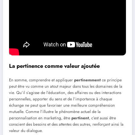
nos actions.
De plus, selon Pierre Desproges, « Un psychotique, c’est quelqu’un
qui croit fermement que deux et deux font cinq, et qui en est
pleinement satisfait; un névrosé, c’est quelqu’un qui sait
pertinemment que deux et deux font quatre, et ça le rend
malade ». Cela illustre à quel point la conscience de la pertinence
peut influencer notre comportement, affectant ainsi notre manière
d’interagir avec le monde.
La pertinence comme valeur ajoutée
En somme, comprendre et appliquer
pertinemment
ce principe
peut être vu comme un atout majeur dans tous les domaines de la
vie. Qu’il s’agisse de l’éducation, des affaires ou des interactions
personnelles, apporter du sens et de l’importance à chaque
échange ne peut que favoriser une meilleure compréhension
mutuelle. Comme l’illustre le phénomène actuel de la
personnalisation en marketing, être
pertinent
, c’est aussi être
conscient des besoins et des attentes des autres, renforçant ainsi la
valeur du dialogue.