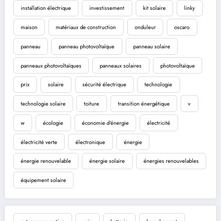
installation électrique
investissement
kit solaire
linky
maison
matériaux de construction
onduleur
oscaro
panneau
panneau photovoltaïque
panneau solaire
panneaux photovoltaïques
panneaux solaires
photovoltaïque
prix
solaire
sécurité électrique
technologie
technologie solaire
toiture
transition énergétique
v
w
écologie
économie d'énergie
électricité
électricité verte
électronique
énergie
énergie renouvelable
énergie solaire
énergies renouvelables
équipement solaire