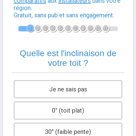
comparatifs
aux
installateurs
dans votre
région.
Gratuit, sans pub et sans engagement.
1
2
3
4
5
6
7
8
9
10
11
Quelle est l'inclinaison de
votre toit ?
Je ne sais pas
0° (toit plat)
30° (faible pente)