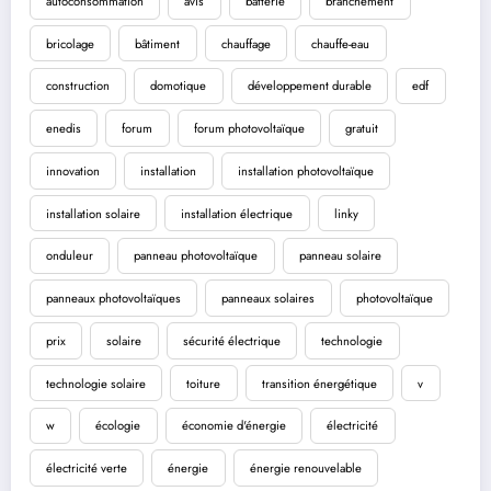
autoconsommation
avis
batterie
branchement
bricolage
bâtiment
chauffage
chauffe-eau
construction
domotique
développement durable
edf
enedis
forum
forum photovoltaïque
gratuit
innovation
installation
installation photovoltaïque
installation solaire
installation électrique
linky
onduleur
panneau photovoltaïque
panneau solaire
panneaux photovoltaïques
panneaux solaires
photovoltaïque
prix
solaire
sécurité électrique
technologie
technologie solaire
toiture
transition énergétique
v
w
écologie
économie d'énergie
électricité
électricité verte
énergie
énergie renouvelable