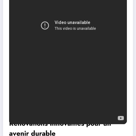
Une vision globale du projet de rénovation
Renov’Tec ne s’arrête pas à l’installation de solutions techniques.
L’entreprise adopte une vision holistique pour chaque projet de
rénovation. Cela inclut :
Une évaluation approfondie des besoins du client
Des conseils personnalisés sur le choix des matériaux
Une planification des travaux avec des délais clairs
Un suivi post-rénovation pour s’assurer de la satisfaction client
Cette méthodologie contribue grandement à générer une
satisfaction client élevée, prouvée par les nombreux retours positifs,
que l’on peut découvrir sur leur site. En contribuant à une gestion
efficace du projet, Renov’Tec assure également une réduction de
l’impact sur le quotidien des occupants tout en garantissant une
qualité de travail irréprochable.
Rénovations Innovantes pour un
avenir durable