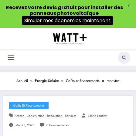
X
Recevez votre devis gratuit pour installer des
panneaux photovoltaïque
Simuler mes économies maintenant
Aller
au
contenu
Accueil
Énergie Solaire
Coûts et financements
renovtec
Coûts Et Financements
,
,
,
Artisan
Construction
Rénovation
Services
Marie Laurent
Mai 25, 2025
0 Commentaires