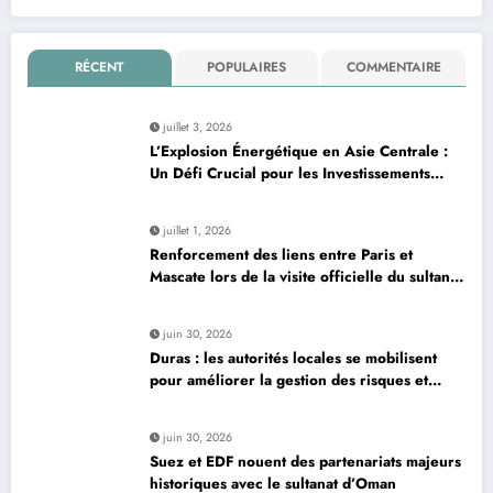
RÉCENT
POPULAIRES
COMMENTAIRE
juillet 3, 2026
L’Explosion Énergétique en Asie Centrale :
Un Défi Crucial pour les Investissements
Globaux
juillet 1, 2026
Renforcement des liens entre Paris et
Mascate lors de la visite officielle du sultan
d’Oman
juin 30, 2026
Duras : les autorités locales se mobilisent
pour améliorer la gestion des risques et
moderniser les infrastructures
juin 30, 2026
Suez et EDF nouent des partenariats majeurs
historiques avec le sultanat d’Oman