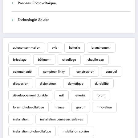
Panneau Photovoltaique
Technologie Solaire
autoconsommation
avis
batterie
branchement
bricolage
bâtiment
chauffage
chauffe-eau
communauté
compteur linky
construction
consuel
discussion
disjoncteur
domotique
durabilité
développement durable
edf
enedis
forum
forum photovoltaïque
france
gratuit
innovation
installation
installation panneaux solaires
installation photovoltaïque
installation solaire