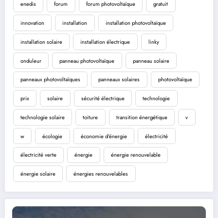
enedis
forum
forum photovoltaïque
gratuit
innovation
installation
installation photovoltaïque
installation solaire
installation électrique
linky
onduleur
panneau photovoltaïque
panneau solaire
panneaux photovoltaïques
panneaux solaires
photovoltaïque
prix
solaire
sécurité électrique
technologie
technologie solaire
toiture
transition énergétique
v
w
écologie
économie d'énergie
électricité
électricité verte
énergie
énergie renouvelable
énergie solaire
énergies renouvelables