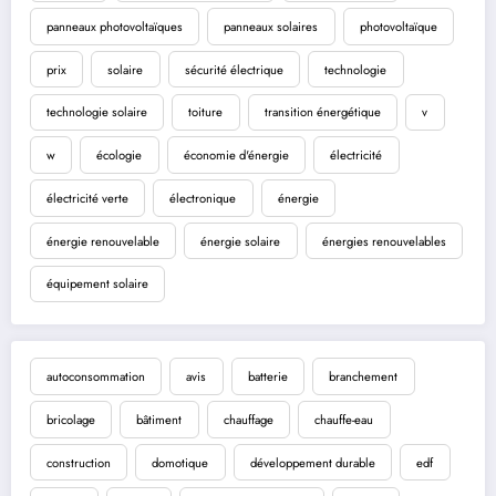
panneaux photovoltaïques
panneaux solaires
photovoltaïque
prix
solaire
sécurité électrique
technologie
technologie solaire
toiture
transition énergétique
v
w
écologie
économie d'énergie
électricité
électricité verte
électronique
énergie
énergie renouvelable
énergie solaire
énergies renouvelables
équipement solaire
autoconsommation
avis
batterie
branchement
bricolage
bâtiment
chauffage
chauffe-eau
construction
domotique
développement durable
edf