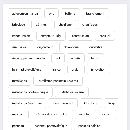
autoconsommation
avis
batterie
branchement
bricolage
bâtiment
chauffage
chauffe-eau
communauté
compteur linky
construction
consuel
discussion
disjoncteur
domotique
durabilité
développement durable
edf
enedis
forum
forum photovoltaïque
france
gratuit
innovation
installation
installation panneaux solaires
installation photovoltaïque
installation solaire
installation électrique
investissement
kit solaire
linky
maison
matériaux de construction
onduleur
oscaro
panneau
panneau photovoltaïque
panneau solaire