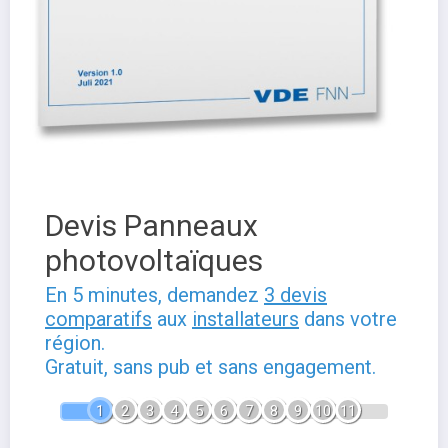
Devis Panneaux
photovoltaïques
En 5 minutes, demandez
3 devis
comparatifs
aux
installateurs
dans votre
région.
Gratuit, sans pub et sans engagement.
1
2
3
4
5
6
7
8
9
10
11